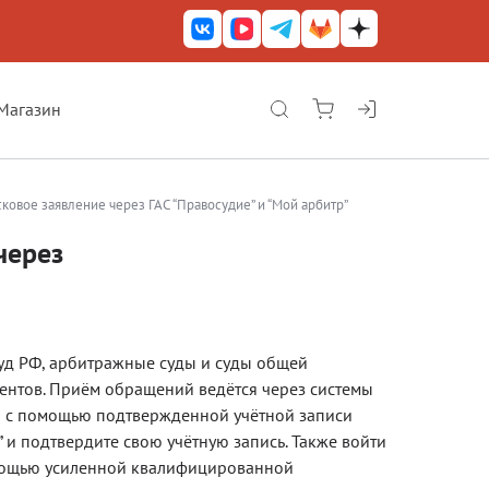
Магазин
КриптоАРМ ГОСТ
КриптоАРМ
сковое заявление через ГАС “Правосудие” и “Мой арбитр”
КриптоАРМ Server
через
Железный почтовый ящик
КриптоАРМ Mobile
Суд РФ, арбитражные суды и суды общей
КриптоАРМ ID
ентов. Приём обращений ведётся через системы
КриптоАРМ Документы
но с помощью подтвержденной учётной записи
и” и подтвердите свою учётную запись. Также войти
КриптоАРМ для 1С-Битрикс
омощью усиленной квалифицированной
Решения