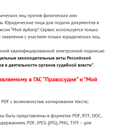
Блог
зических лиц против физических или
Документация
ы. Юридические лица для подачи документов в
сом “Мой Арбитр”. Сервис используется только
Получить КЭП
 заявления с участием только юридических лиц.
Магазин
енной квалифицированной электронной подписью
Полная версия сайта
дельные законодательные акты Российской
в в деятельности органов судебной власти”
.
авляемому в ГАС “Правосудие” и “Мой
 PDF с возможностью копирования текста;
 быть представлены в форматах PDF, RTF, DOC,
держанием, PDF, JPEG (JPG), PNG, TIFF – для