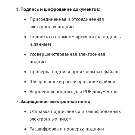
контейнерами
контейнерами
Работа с расширениями .e
Работа с расширениями .e
Работа с расширениями .e
.p7s, .p7m
.p7s, .p7m
.p7s, .p7m
Действия с ключевыми
Подпись и шифрование документов
:
контейнерами
Присоединенная и отсоединенная
электронная подпись
Подпись со штампом времени (на подпись
и данные)
Усовершенствованная электронная
подпись
Проверка подписи произвольных файлов
Шифрование и расшифрование файлов
Встроенная подпись для PDF документов
Защищенная электронная почта
:
Отправка подписанных и зашифрованных
электронных писем
Расшифровка и проверка подписи