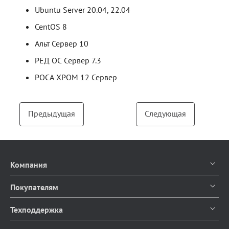
Ubuntu Server 20.04, 22.04
CentOS 8
Альт Сервер 10
РЕД ОС Сервер 7.3
РОСА ХРОМ 12 Сервер
Предыдущая
Следующая
Компания
О компании
Покупателям
Контакты
Каталог продуктов
Техподдержка
Блог
Доставка и оплата