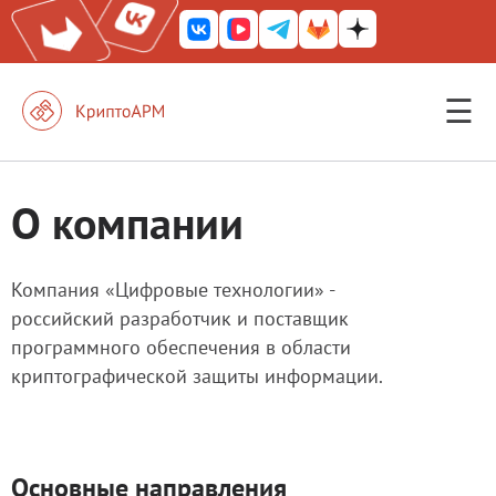
☰
КриптоАРМ ГОСТ
КриптоАРМ
О компании
КриптоАРМ Server
Железный почтовый ящик
Компания «Цифровые технологии» -
российский разработчик и поставщик
КриптоАРМ Mobile
программного обеспечения в области
КриптоАРМ ID
криптографической защиты информации.
КриптоАРМ Документы
КриптоАРМ для 1С-Битрикс
Основные направления
Решения