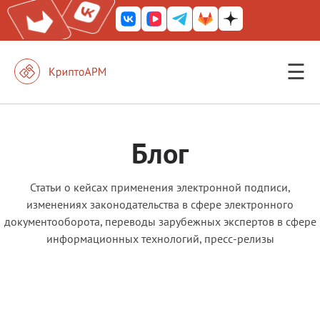
☰
КриптоАРМ ГОСТ
КриптоАРМ
Блог
КриптоАРМ Server
Железный почтовый ящик
Статьи о кейсах применения электронной подписи,
изменениях законодательства в сфере электронного
КриптоАРМ Mobile
документооборота, переводы зарубежных экспертов в сфере
КриптоАРМ ID
информационных технологий, пресс-релизы
КриптоАРМ Документы
КриптоАРМ для 1С-Битрикс
Решения