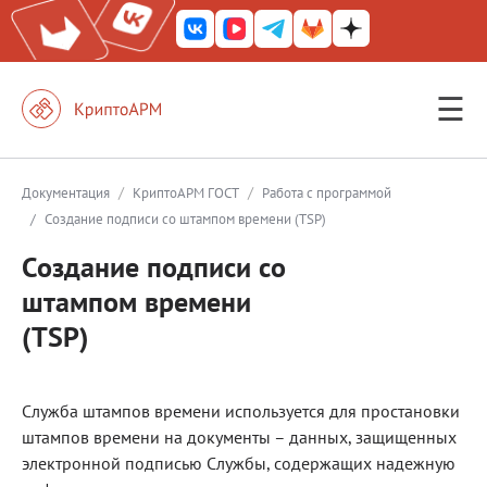
☰
КриптоАРМ ГОСТ
КриптоАРМ
/
/
Документация
КриптоАРМ ГОСТ
Работа с программой
/
Создание подписи со штампом времени (TSP)
КриптоАРМ Server
Создание подписи со
Железный почтовый ящик
штампом времени
КриптоАРМ Mobile
(TSP)
КриптоАРМ ID
КриптоАРМ Документы
Служба штампов времени используется для простановки
КриптоАРМ для 1С-Битрикс
штампов времени на документы – данных, защищенных
электронной подписью Службы, содержащих надежную
Решения