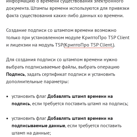
информацию о времени существования электронного
документа. Штампы времени используются для привязки
Блог
факта существования каких-либо данных ко времени.
Документация
Создание подписи со штампом времени возможно
Получить КЭП
только при установленном модуле КриптоПро TSP Client
Магазин
и лицензии на модуль TSP(
КриптоПро TSP Client.
).
Полная версия сайта
Для создания подписи со штампом времени нужно
выбрать подписываемые файлы, выбрать операцию
Подпись
, задать сертификат подписи и установить
дополнительные параметры:
установить флаг
Добавлять штамп времени на
подпись
, если требуется поставить штамп на подпись;
установить флаг
Добавлять штамп времени на
подписываемые данные
, если требуется поставить
штамп на данные;