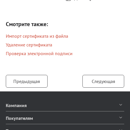
Смотрите также:
Импорт сертификата из файла
Удаление сертификата
Проверка электронной подписи
Предыдущая
Следующая
Компания
О компании
Покупателям
Контакты