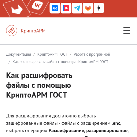
☰
КриптоАРМ ГОСТ
КриптоАРМ
/
/
Документация
КриптоАРМ ГОСТ
Работа с программой
/
Как расшифровать файлы с помощью КриптоАРМ ГОСТ
КриптоАРМ Server
Как расшифровать
Железный почтовый ящик
файлы с помощью
КриптоАРМ Mobile
КриптоАРМ ГОСТ
КриптоАРМ ID
КриптоАРМ Документы
Для расшифрования достаточно выбрать
КриптоАРМ для 1С-Битрикс
зашифрованные файлы - файлы с расширением
.enc
,
выбрать операцию
Расшифрование, разархивирование,
Решения