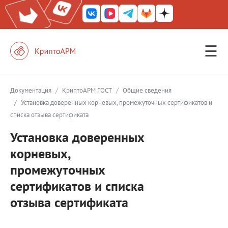
☰
КриптоАРМ ГОСТ
КриптоАРМ
/
/
Документация
КриптоАРМ ГОСТ
Общие сведения
/
Установка доверенных корневых, промежуточных сертификатов и
КриптоАРМ Server
списка отзыва сертификата
Железный почтовый ящик
Установка доверенных
КриптоАРМ Mobile
корневых,
КриптоАРМ ID
промежуточных
сертификатов и списка
КриптоАРМ Документы
отзыва сертификата
КриптоАРМ для 1С-Битрикс
Решения