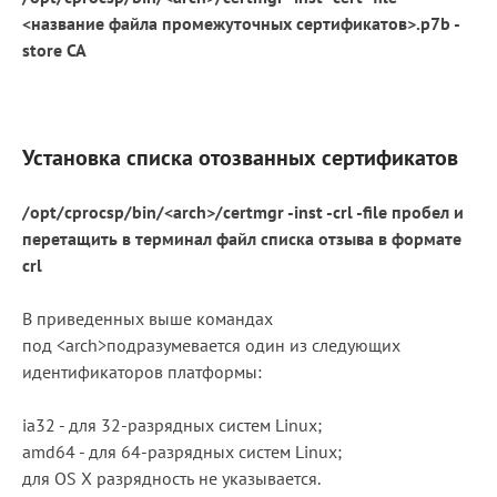
<название файла промежуточных сертификатов>.p7b -
store CA
Установка списка отозванных сертификатов
/opt/cprocsp/bin/
<arch>
/certmgr -inst -crl -file пробел и
перетащить в терминал файл списка отзыва в формате
crl
В приведенных выше командах
под
<arch>подразумевается один из следующих
идентификаторов платформы:
ia32 - для 32-разрядных систем Linux;
amd64 - для 64-разрядных систем Linux;
для OS X разрядность не указывается.