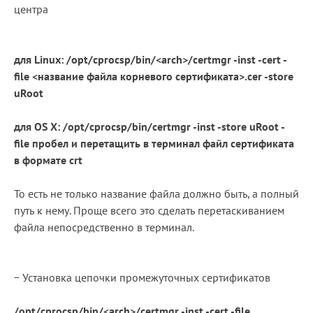
центра
для Linux: /opt/cprocsp/bin/<arch>
/certmgr -inst -cert -
file <название файла корневого сертификата>.cer -store
uRoot
для OS X: /opt/cprocsp/bin/certmgr -inst -store uRoot -
file пробел и перетащить в терминал файл сертификата
в формате crt
То есть не только название файла должно быть, а полный
путь к нему. Проще всего это сделать перетаскиванием
файла непосредственно в терминал.
− Установка цепочки промежуточных сертификатов
/opt/cprocsp/bin/
<arch>
/certmgr -inst
-cert -file