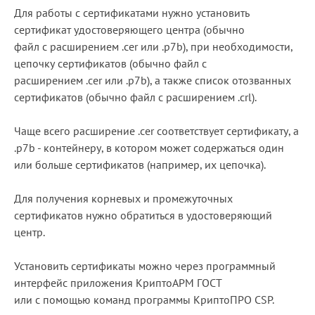
Для работы с сертификатами нужно установить
Блог
сертификат удостоверяющего центра (обычно
файл с расширением .cer или .p7b), при необходимости,
Документация
цепочку сертификатов (обычно файл с
Получить КЭП
расширением .cer или .p7b), а также список отозванных
сертификатов (обычно файл с расширением .crl).
Магазин
Полная версия сайта
Чаще всего расширение .cer соответствует сертификату, а
.p7b - контейнеру, в котором может содержаться один
или больше сертификатов (например, их цепочка).
Для получения корневых и промежуточных
сертификатов нужно обратиться в удостоверяющий
центр.
Установить сертификаты можно через программный
интерфейс приложения КриптоАРМ ГОСТ
или с помощью команд программы КриптоПРО CSP.