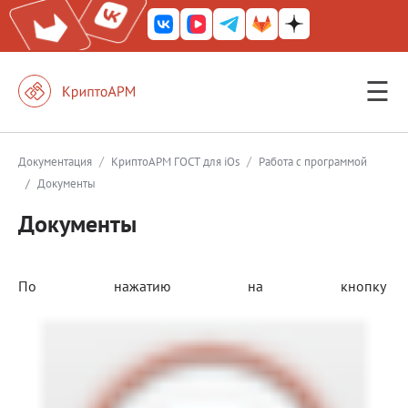
☰
КриптоАРМ ГОСТ
КриптоАРМ
/
/
Документация
КриптоАРМ ГОСТ для iOs
Работа с программой
/
Документы
КриптоАРМ Server
Документы
Железный почтовый ящик
КриптоАРМ Mobile
По нажатию на кнопку
КриптоАРМ ID
КриптоАРМ Документы
КриптоАРМ для 1С-Битрикс
Решения