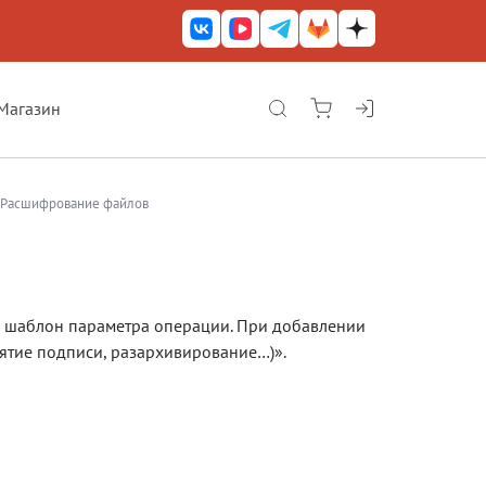
Магазин
КриптоАРМ ГОСТ
КриптоАРМ
Расшифрование файлов
КриптоАРМ Server
Железный почтовый ящик
КриптоАРМ Mobile
 шаблон параметра операции. При добавлении
ятие подписи, разархивирование…)».
КриптоАРМ ID
КриптоАРМ Документы
КриптоАРМ для 1С-Битрикс
Решения