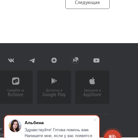
Следующая
Скачайте из
Доступно в
Загрузите в
RuStore
Google Play
AppStore
Альбина
е накапливать статистическую
Здравствуйте! Готова помочь вам.
сональных данных
Напишите мне, если у вас появятся