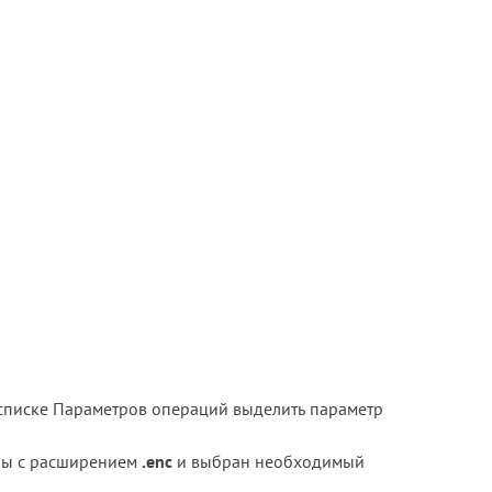
в списке Параметров операций выделить параметр
лы с расширением
.
enc
и выбран необходимый