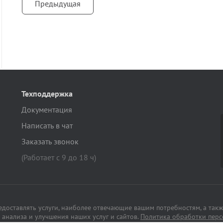
Предыдущая
Техподдержка
Документация
Написать в чат
Заказать звонок
(Работает с 9 до 18 ч)
редоставлять услуги, наиболее отвечающие вашим потребностям, а такж
анализа и улучшения наших услуг и сайтов.
Политика обработки пер