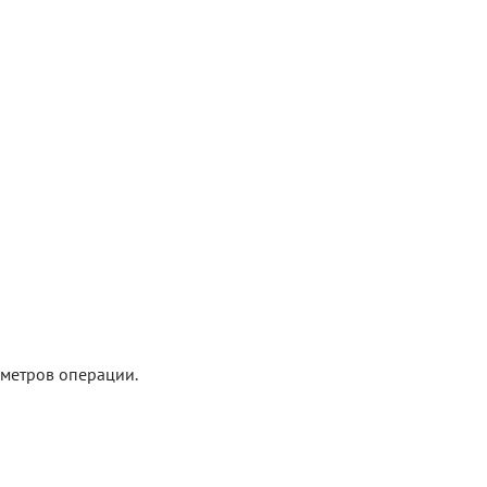
Блог
Документация
Получить КЭП
Магазин
Полная версия сайта
аметров операции.