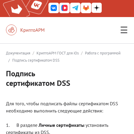
☰
КриптоАРМ ГОСТ
КриптоАРМ
/
/
Документация
КриптоАРМ ГОСТ для iOs
Работа с программой
/
Подпись сертификатом DSS
КриптоАРМ Server
Подпись
Железный почтовый ящик
сертификатом DSS
КриптоАРМ Mobile
КриптоАРМ ID
Для того, чтобы подписать файлы сертификатом DSS
КриптоАРМ Документы
необходимо выполнить следующие действия:
КриптоАРМ для 1С-Битрикс
1. В разделе
Личные сертификаты
установить
Решения
сертификаты из DSS
.