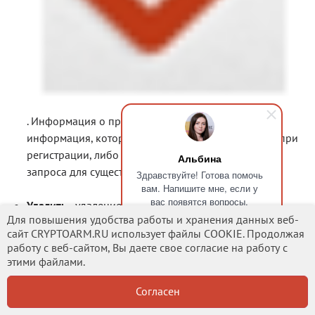
. Информация о профиле пользователя - та
информация, которая заполняется пользователем при
регистрации, либо ее можно извлечь на основании
Альбина
запроса для существующего пользователя УЦ.
Здравствуйте! Готова помочь
вам. Напишите мне, если у
вас появятся вопросы.
Удалить
- удаление данного подключения вместе с
Для повышения удобства работы и хранения данных веб-
профилем пользователя. Созданные запросы в виде
сайт CRYPTOARM.RU использует файлы COOKIE. Продолжая
сохраненных файлов остаются, только теряется
работу с веб-сайтом, Вы даете свое согласие на работу с
привязка к УЦ.
этими файлами.
Согласен
Создание запроса