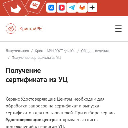
☰
КриптоАРМ ГОСТ
КриптоАРМ
/
/
Документация
КриптоАРМ ГОСТ для iOs
Общие сведения
/
Получение сертификата из УЦ
КриптоАРМ Server
Получение
Железный почтовый ящик
сертификата из УЦ
КриптоАРМ Mobile
КриптоАРМ ID
Сервис Удостоверяющие Центры необходим для
КриптоАРМ Документы
обработки запросов на сертификат и выпуска
сертификатов для пользователей. При выборе сервиса
КриптоАРМ для 1С-Битрикс
Удостоверяющие центры
открывается список
Решения
подключений к сервисам УЦ.