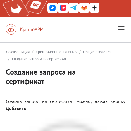
☰
КриптоАРМ ГОСТ
КриптоАРМ
/
/
Документация
КриптоАРМ ГОСТ для iOs
Общие сведения
/
Создание запроса на сертификат
КриптоАРМ Server
Создание запроса на
Железный почтовый ящик
сертификат
КриптоАРМ Mobile
КриптоАРМ ID
Создать запрос на сертификат можно, нажав кнопку
КриптоАРМ Документы
Добавить
КриптоАРМ для 1С-Битрикс
Решения