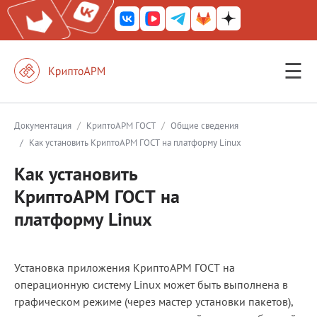
☰
КриптоАРМ ГОСТ
КриптоАРМ
/
/
Документация
КриптоАРМ ГОСТ
Общие сведения
/
Как установить КриптоАРМ ГОСТ на платформу Linux
КриптоАРМ Server
Как установить
Железный почтовый ящик
КриптоАРМ ГОСТ на
КриптоАРМ Mobile
платформу Linux
КриптоАРМ ID
КриптоАРМ Документы
Установка приложения КриптоАРМ ГОСТ на
КриптоАРМ для 1С-Битрикс
операционную систему Linux может быть выполнена в
графическом режиме (через мастер установки пакетов),
Решения