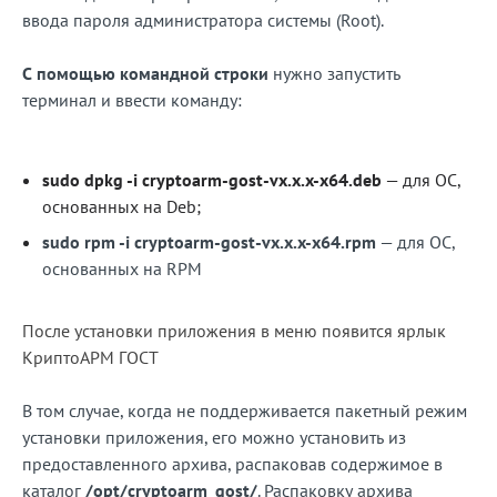
ввода пароля администратора системы (Root).
С помощью командной строки
нужно запустить
терминал и ввести команду:
sudo dpkg -i cryptoarm-gost-vx.x.x-x64.deb
— для ОС,
основанных на Deb;
sudo rpm -i cryptoarm-gost-vx.x.x-x64.rpm
— для ОС,
основанных на RPM
После установки приложения в меню появится ярлык
КриптоАРМ ГОСТ
В том случае, когда не поддерживается пакетный режим
установки приложения, его можно установить из
предоставленного архива, распаковав содержимое в
каталог
/opt/cryptoarm_gost/
. Распаковку архива