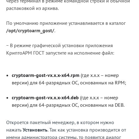
через терминал в режиме командной строки и обычной
распаковкой из архива.
Блог
Документация
По умолчанию приложение устанавливается в каталог
/opt/cryptoarm_gost/
.
Получить КЭП
Магазин
− В режиме графической установки приложения
КриптоАРМ ГОСТ запустите на исполнение файл:
Полная версия сайта
cryptoarm-gost-vx.x.x-x64.rpm
(где x.x.x – номер
версии) для 64-разрядных ОС, основанных на RPM;
cryptoarm-gost-vx.x.x-x64.deb
(где x.x.x – номер
версии) для 64-разрядных ОС, основанных на DEB.
Откроется пакетный менеджер, в котором нужно
нажать
Установить
. Так как установка производится от
имени администратора системы, то появится диалог