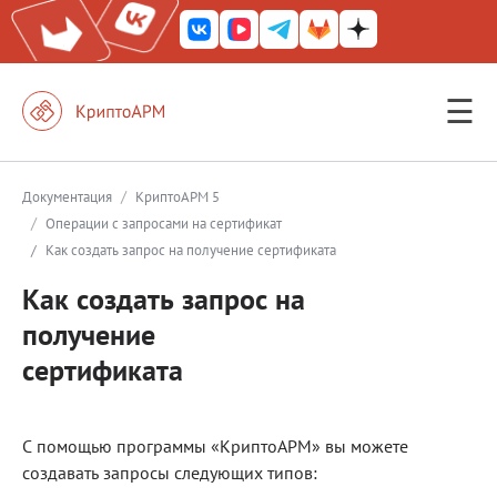
☰
КриптоАРМ ГОСТ
КриптоАРМ
/
Документация
КриптоАРМ 5
/
Операции с запросами на сертификат
КриптоАРМ Server
/
Как создать запрос на получение сертификата
Железный почтовый ящик
Как создать запрос на
КриптоАРМ Mobile
получение
КриптоАРМ ID
сертификата
КриптоАРМ Документы
КриптоАРМ для 1С-Битрикс
С помощью программы «КриптоАРМ» вы можете
создавать запросы следующих типов:
Решения