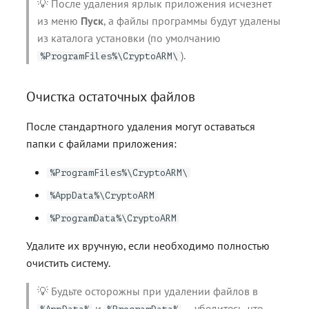
💡 После удаления ярлык приложения исчезнет
из меню
Пуск
, а файлы программы будут удалены
из каталога установки (по умолчанию
).
%ProgramFiles%\CryptoARM\
Очистка остаточных файлов
После стандартного удаления могут оставаться
папки с файлами приложения:
%ProgramFiles%\CryptoARM\
%AppData%\CryptoARM
%ProgramData%\CryptoARM
Удалите их вручную, если необходимо полностью
очистить систему.
💡 Будьте осторожны при удалении файлов в
и
— убедитесь, что