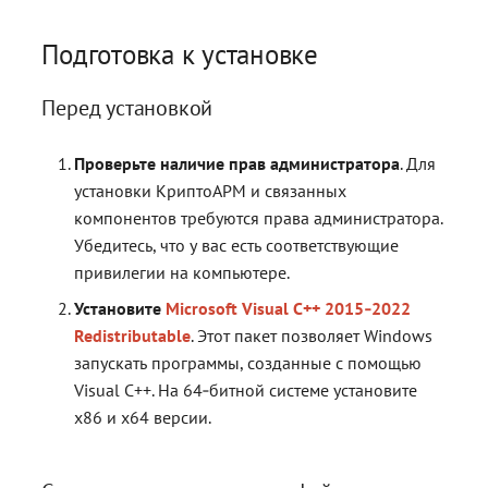
контейнерами
контейнерами
Работа с расширениями .eml,
Работа с расширениями .e
Работа с расширениями .e
.p7s, .p7m
.p7s, .p7m
.p7s, .p7m
Действия с ключевыми
Подготовка к установке
контейнерами
Перед установкой
Проверьте наличие прав администратора
. Для
установки КриптоАРМ и связанных
компонентов требуются права администратора.
Убедитесь, что у вас есть соответствующие
привилегии на компьютере.
Установите
Microsoft Visual C++ 2015‑2022
Redistributable
. Этот пакет позволяет Windows
запускать программы, созданные с помощью
Visual C++. На 64‑битной системе установите
x86 и x64 версии.