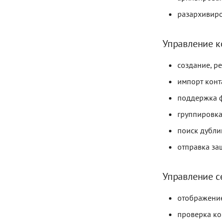
разархивиро
Управление к
создание, р
импорт конт
поддержка ф
группировка
поиск дубли
отправка за
Управление с
отображение
проверка ко