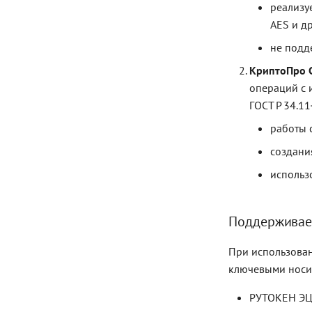
реализу
AES и др
не подд
КриптоПро C
операций с 
ГОСТ Р 34.11
работы 
создани
использ
Поддерживае
При использова
ключевыми носи
РУТОКЕН ЭЦ