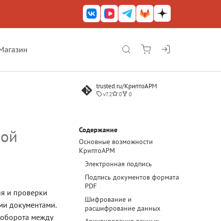
Магазин
КриптоАРМ ГОСТ
trusted.ru/КриптоАРМ
КриптоАРМ
v7.2
0
0
КриптоАРМ Server
Железный почтовый ящик
Содержание
ной
Основные возможности
КриптоАРМ Mobile
КриптоАРМ
КриптоАРМ ID
Электронная подпись
Подпись документов формата
КриптоАРМ Документы
PDF
я и проверки
Шифрование и
КриптоАРМ для 1С-Битрикс
ми документами.
расшифрование данных
ооборота между
Решения