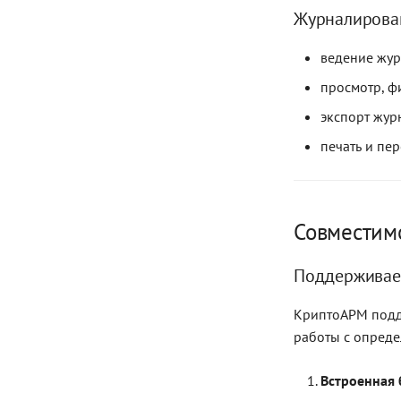
Журналирова
ведение жур
просмотр, ф
экспорт жур
печать и пе
Совместимо
Поддерживае
КриптоАРМ подд
работы с опред
Встроенная 