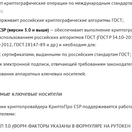
ет криптографические операции по международным стандартам
.;
ерживает российские криптографические алгоритмы ГОСТ;
SP (версии 5.0 и выше)
— обеспечивает выполнение криптогр
использованием российских алгоритмов ГОСТ (ГОСТ Р 34.10‑20
‑2012, ГОСТ 28147‑89 и др.) и необходим для:
с сертификатами, выданными по российским стандартам ГОСТ;
я электронной подписи, отвечающей требованиям законодател
ования аппаратных ключевых носителей.
мые ключевые носители
нии криптопровайдера КриптоПро CSP поддерживается работ
телями:
П 3.0 (ФОРМ-ФАКТОРЫ УКАЗАНЫ В ФОРМУЛЯРЕ НА РУТОКЕН Э