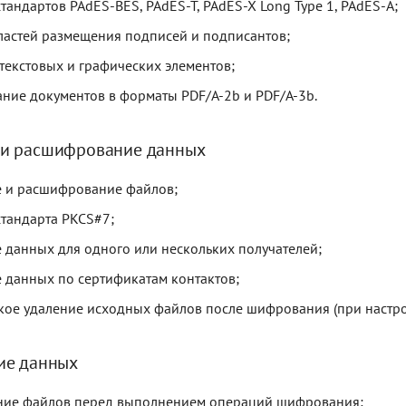
тандартов PAdES-BES, PAdES-T, PAdES-X Long Type 1, PAdES-A;
ластей размещения подписей и подписантов;
текстовых и графических элементов;
ние документов в форматы PDF/A-2b и PDF/A-3b.
и расшифрование данных
 и расшифрование файлов;
тандарта PKCS#7;
данных для одного или нескольких получателей;
данных по сертификатам контактов;
кое удаление исходных файлов после шифрования (при настро
ие данных
ние файлов перед выполнением операций шифрования;