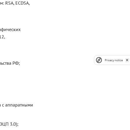
: RSA, ECDSA,
афических
12,
Privacy notice
ьства РФ;
а с аппаратными
ЦП 3.0);