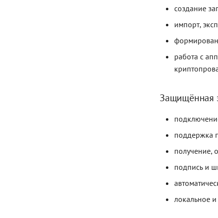
создание за
импорт, экс
формировани
работа с а
криптопров
Защищённая э
подключение
поддержка п
получение, 
подпись и ш
автоматичес
локальное и