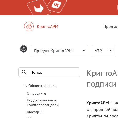
Продук
Продукт КриптоАРМ
v7.2
КриптоА
подписи
Инициализация поиска
Общие сведения
О продукте
Поддерживаемые
КриптоАРМ
— эт
криптопровайдеры
электронной по
Глоссарий
КриптоАРМ пред