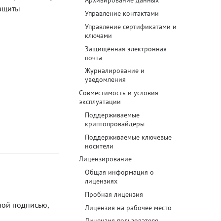
Архивирование данных
защиты
Управление контактами
Блог
Управление сертификатами и
ключами
Документация
Защищённая электронная
Получить КЭП
почта
Журналирование и
Магазин
уведомления
Совместимость и условия
Полная версия сайта
эксплуатации
Поддерживаемые
криптопровайдеры
Поддерживаемые ключевые
носители
Лицензирование
Общая информация о
лицензиях
Пробная лицензия
ной подписью,
Лицензия на рабочее место
Лицензия пользователя