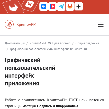
☰
КриптоАРМ ГОСТ
КриптоАРМ
/
/
Документация
КриптоАРМ ГОСТ для Android
Общие сведения
/
Графический пользовательский интерфейс приложения
КриптоАРМ Server
Графический
Железный почтовый ящик
пользовательский
КриптоАРМ Mobile
интерфейс
КриптоАРМ ID
приложения
КриптоАРМ Документы
КриптоАРМ для 1С-Битрикс
Работа с приложением КриптоАРМ ГОСТ начинается со
страницы мастера
Подпись и шифрование
.
Решения