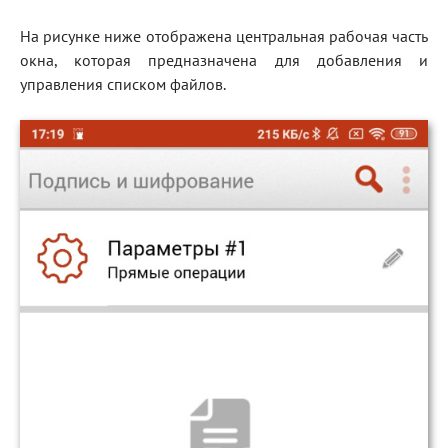
Блог
На рисунке ниже отображена центральная рабочая часть
окна, которая предназначена для добавления и
Документация
управления списком файлов.
Получить КЭП
Магазин
Полная версия сайта