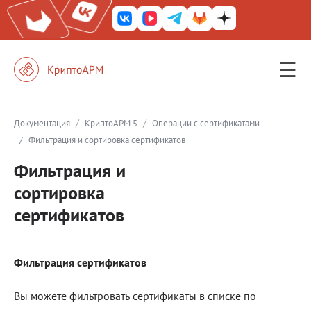
☰
КриптоАРМ ГОСТ
КриптоАРМ
/
/
Документация
КриптоАРМ 5
Операции с сертификатами
/
Фильтрация и сортировка сертификатов
КриптоАРМ Server
Фильтрация и
Железный почтовый ящик
сортировка
КриптоАРМ Mobile
сертификатов
КриптоАРМ ID
КриптоАРМ Документы
Фильтрация сертификатов
КриптоАРМ для 1С-Битрикс
Вы можете фильтровать сертификаты в списке по
Решения