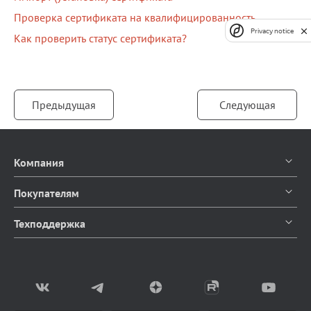
Проверка сертификата на квалифицированность
Privacy notice
Как проверить статус сертификата?
Предыдущая
Следующая
Компания
О компании
Покупателям
Контакты
Каталог продуктов
Техподдержка
Блог
Доставка и оплата
Документация
Мы в СМИ
Возврат товаров
Написать в чат
Партнерство
Заказать звонок