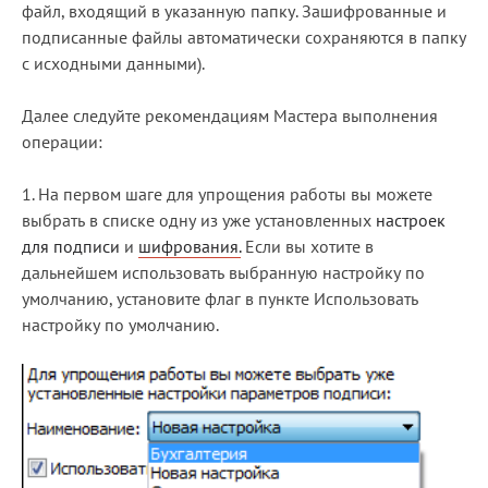
файл, входящий в указанную папку. Зашифрованные и
Блог
подписанные файлы автоматически сохраняются в папку
с исходными данными).
Документация
Получить КЭП
Далее следуйте рекомендациям Мастера выполнения
операции:
Магазин
1. На первом шаге для упрощения работы вы можете
Полная версия сайта
выбрать в списке одну из уже установленных
настроек
для подписи
и
шифрования.
Если вы хотите в
дальнейшем использовать выбранную настройку по
умолчанию, установите флаг в пункте Использовать
настройку по умолчанию.