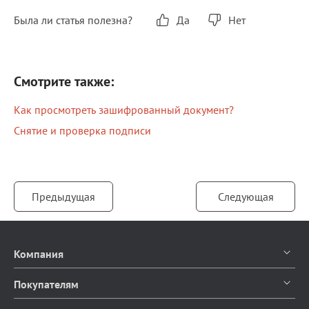
Была ли статья полезна?
Да
Нет
Смотрите также:
Как просмотреть зашифрованный документ?
Снятие и проверка подписи
Предыдущая
Следующая
Компания
О компании
Покупателям
Контакты