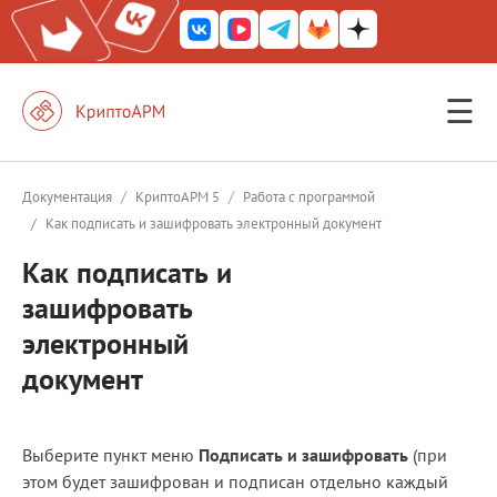
☰
КриптоАРМ ГОСТ
КриптоАРМ
/
/
Документация
КриптоАРМ 5
Работа с программой
/
Как подписать и зашифровать электронный документ
КриптоАРМ Server
Как подписать и
Железный почтовый ящик
зашифровать
КриптоАРМ Mobile
электронный
КриптоАРМ ID
документ
КриптоАРМ Документы
КриптоАРМ для 1С-Битрикс
Выберите пункт меню
Подписать и зашифровать
(при
этом будет зашифрован и подписан отдельно каждый
Решения