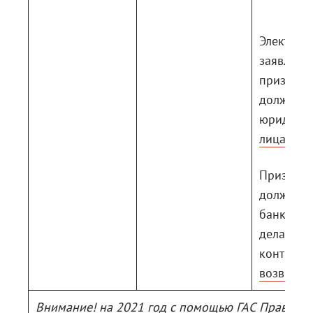
Электрон
заявлени
признан
должник
юридичес
лица бан
Признан
должник
банкрото
делать ко
контраге
возвраща
Внимание! на 2021 год с помощью ГАС Правосуд