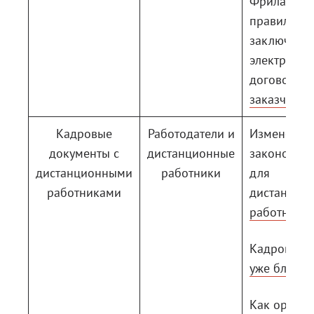
Фрилансеру
правильно
заключить
электронн
договор с
заказчико
Кадровые
Работодатели и
Изменения
документы с
дистанционные
законодате
дистанционными
работники
для
работниками
дистанцио
работнико
Кадровый 
уже близко
Как органи