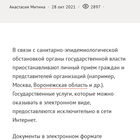
Анастасия Митина
·
28 окт 2021
·
2897
·
Блог
Документация
Получить КЭП
Магазин
В связи с санитарно-эпидемиологической
Полная версия сайта
обстановкой органы государственной власти
приостанавливают личный приём граждан и
представителей организаций (например,
Москва
,
Воронежская область
и др.).
Государственные услуги, которые можно
оказывать в электронном виде,
предоставляются исключительно в сети
Интернет.
Документы в электронном формате