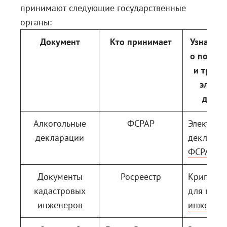
принимают следующие государственные
органы:
Документ
Кто принимает
Узнать п
о порядк
и требо
элект
докум
Алкогольные
ФСРАР
Электрон
декларации
декларац
ФСРАР
Документы
Росреестр
КриптоА
кадастровых
для када
инженеров
инженер