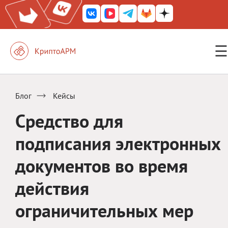
☰
КриптоАРМ ГОСТ
КриптоАРМ
Блог
Кейсы
КриптоАРМ Server
Средство для
Железный почтовый ящик
подписания электронных
КриптоАРМ Mobile
документов во время
КриптоАРМ ID
действия
КриптоАРМ Документы
ограничительных мер
КриптоАРМ для 1С-Битрикс
Решения