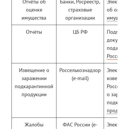
Отчёты об
Банки, Росреестр,
Электрон
оценке
страховые
об оценк
имущества
организации
имуществ
Отчёты
ЦБ РФ
Подготов
документ
подачи в
России
Извещение о
Россельхознадзор
Электрон
заражении
(e-mail)
извещен
подкарантинной
Россельх
продукции
о зараже
подкаран
продукц
Жалобы
ФАС России (e-
Электрон