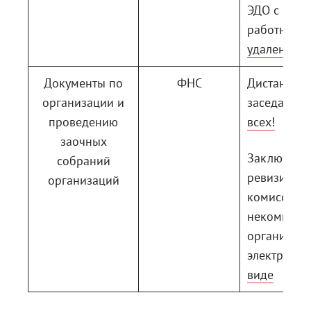
ЭДО с
работника
удаленке
Документы по
ФНС
Дистанцио
организации и
заседания 
проведению
всех!
заочных
Заключени
собраний
ревизионн
организаций
комиссии
некоммерч
организаци
электронн
виде