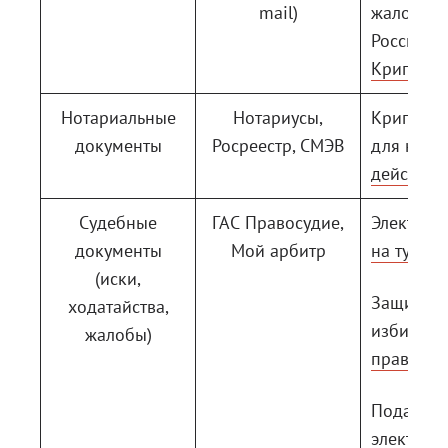
mail)
жалоба в
России с
КриптоА
Нотариальные
Нотариусы,
КриптоА
документы
Росреестр, СМЭВ
для нота
действий
Судебные
ГАС Правосудие,
Электрон
документы
Мой арбитр
на туроп
(иски,
Защита
ходатайства,
избирате
жалобы)
прав онл
Подача
электрон