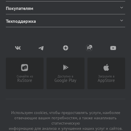
О компании
Покупателям
Контакты
Каталог продуктов
Техподдержка
Блог
Доставка и оплата
Документация
Мы в СМИ
Возврат товаров
Написать в чат
Партнерство
Заказать звонок
(Работает с 9 до 18 ч)
Скачайте из
Доступно в
Загрузите в
RuStore
Google Play
AppStore
Используем cookies, чтобы предоставлять услуги, наиболее
отвечающие вашим потребностям, а также накапливать
статистическую
информацию для анализа и улучшения наших услуг и сайтов.