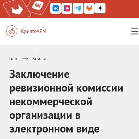
☰
КриптоАРМ ГОСТ
КриптоАРМ
Блог
Кейсы
КриптоАРМ Server
Заключение
Железный почтовый ящик
ревизионной комиссии
КриптоАРМ Mobile
некоммерческой
КриптоАРМ ID
организации в
КриптоАРМ Документы
электронном виде
КриптоАРМ для 1С-Битрикс
Решения