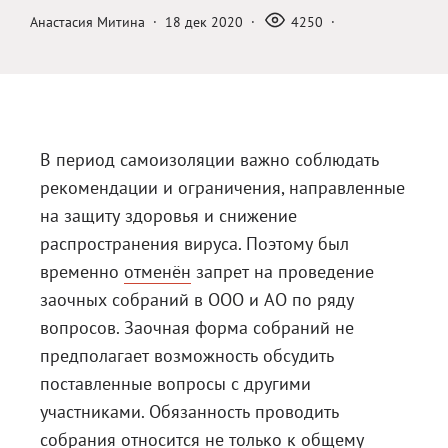
Анастасия Митина
·
18 дек 2020
·
4250
·
Блог
Документация
Получить КЭП
Магазин
В период самоизоляции важно соблюдать
Полная версия сайта
рекомендации и ограничения, направленные
на защиту здоровья и снижение
распространения вируса. Поэтому был
временно
отменён
запрет на проведение
заочных собраний в ООО и АО по ряду
вопросов. Заочная форма собраний не
предполагает возможность обсудить
поставленные вопросы с другими
участниками. Обязанность проводить
собрания относится не только к общему