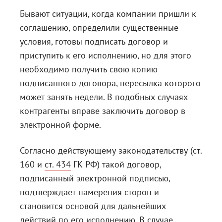
Бывают ситуации, когда компании пришли к
Блог
соглашению, определили существенные
Документация
условия, готовы подписать договор и
Получить КЭП
приступить к его исполнению, но для этого
необходимо получить свою копию
Магазин
подписанного договора, пересылка которого
Полная версия сайта
может занять недели. В подобных случаях
контрагенты вправе заключить договор в
электронной форме.
Согласно действующему законодательству (
ст.
160
и
ст. 434
ГК РФ) такой договор,
подписанный электронной подписью,
подтверждает намерения сторон и
становится основой для дальнейших
действий по его исполнению. В случае