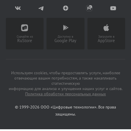
Возврат товаров
Написать в чат
Партнерство
Заказать звонок
(Работает с 9 до 18 ч)
Скачайте из
Доступно в
Загрузите в
RuStore
Google Play
AppStore
Используем cookies, чтобы предоставлять услуги, наиболее
отвечающие вашим потребностям, а также накапливать
статистическую
информацию для анализа и улучшения наших услуг и сайтов.
Политика обработки персональных данных
© 1999-2026 ООО «Цифровые технологии». Все права
защищены.