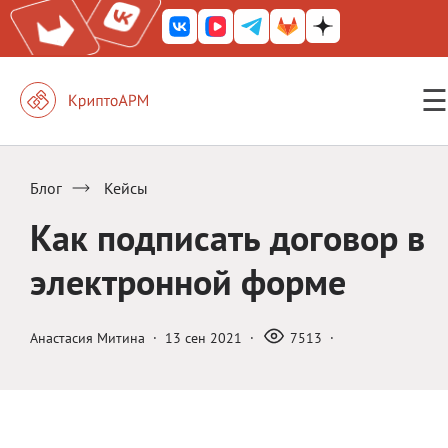
☰
КриптоАРМ ГОСТ
КриптоАРМ
Блог
Кейсы
КриптоАРМ Server
Как подписать договор в
Железный почтовый ящик
электронной форме
КриптоАРМ Mobile
КриптоАРМ ID
Анастасия Митина
·
13 сен 2021
·
7513
·
КриптоАРМ Документы
КриптоАРМ для 1С-Битрикс
Решения