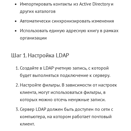
контейнерами
контейнерами
Работа с расширениями .e
Работа с расширениями .e
Работа с расширениями .e
Импортировать контакты из Active Directory и
.p7s, .p7m
.p7s, .p7m
.p7s, .p7m
Действия с ключевыми
других каталогов
контейнерами
Автоматически синхронизировать изменения
Использовать единую адресную книгу в рамках
организации
Шаг 1. Настройка LDAP
Создайте в LDAP учетную запись, с которой
будет выполняться подключение к серверу.
Настройте фильтры. В зависимости от настроек
клиента, могут использоваться фильтры, в
которых можно отсечь ненужные записи.
Сервер LDAP должен быть доступен по сети с
компьютера, на котором работает почтовый
клиент.