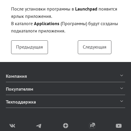
После установки программы в
Launchpad
появится
ярлык приложения.
В каталоге
Applications
(Программы) будут созданы
подкаталоги приложения.
Предыдущая
Следующая
Компания
О компании
Покупателям
Контакты
Каталог продуктов
Техподдержка
Блог
Доставка и оплата
Документация
Мы в СМИ
Возврат товаров
Написать в чат
Партнерство