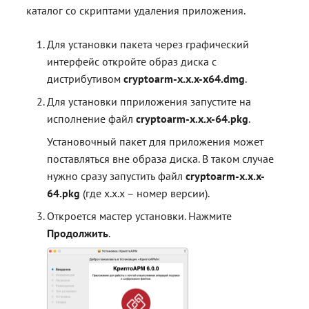
контейнерами
контейнерами
Работа с расширениями .e
Работа с расширениями .e
Работа с расширениями .e
каталог со скриптами удаления приложения.
.p7s, .p7m
.p7s, .p7m
.p7s, .p7m
Действия с ключевыми
контейнерами
Для установки пакета через графический
интерфейс откройте образ диска с
дистрибутивом
cryptoarm-x.x.x-x64.dmg
.
Для установки пприложения запустите на
исполнение файл
cryptoarm-x.x.x-64.pkg
.
Установочный пакет для приложения может
поставляться вне образа диска. В таком случае
нужно сразу запустить файл
cryptoarm-x.x.x-
64.pkg
(где x.x.x – номер версии).
Откроется мастер установки. Нажмите
Продолжить
.