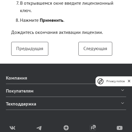
В открывшемся окне введите лицензионный
ключ.
Нажмите
Применить
.
Дождитесь окончания активации лицензии.
Предыдущая
Следующая
Компания
Privacy notice
О компании
Покупателям
Контакты
Каталог продуктов
Техподдержка
Блог
Доставка и оплата
Документация
Мы в СМИ
Возврат товаров
Написать в чат
Партнерство