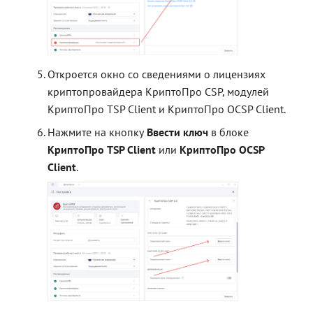
контейнерами
контейнерами
Работа с расширениями .e
Работа с расширениями .e
Работа с расширениями .e
.p7s, .p7m
.p7s, .p7m
.p7s, .p7m
Действия с ключевыми
контейнерами
Откроется окно со сведениями о лицензиях
криптопровайдера КриптоПро CSP, модулей
КриптоПро TSP Client и КриптоПро OCSP Client.
Нажмите на кнопку
Ввести ключ
в блоке
КриптоПро TSP Client
или
КриптоПро OCSP
Client
.