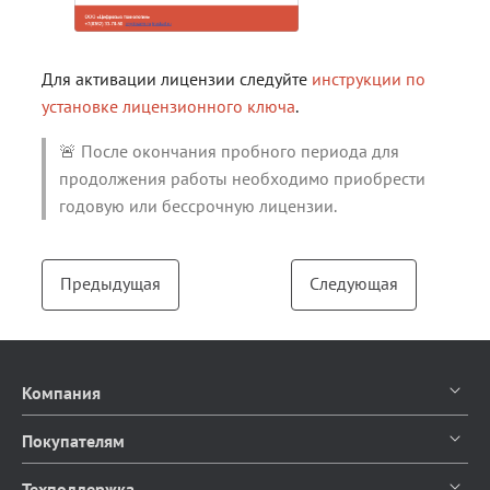
Для активации лицензии следуйте
инструкции по
установке лицензионного ключа
.
🚨 После окончания пробного периода для
продолжения работы необходимо приобрести
годовую или бессрочную лицензии.
Предыдущая
Следующая
Компания
О компании
Покупателям
Контакты
Каталог продуктов
Техподдержка