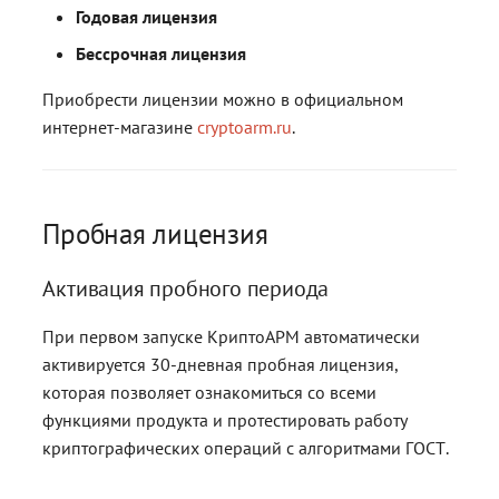
контейнерами
контейнерами
Работа с расширениями .e
Работа с расширениями .e
Работа с расширениями .e
Годовая лицензия
.p7s, .p7m
.p7s, .p7m
.p7s, .p7m
Действия с ключевыми
Бессрочная лицензия
контейнерами
Приобрести лицензии можно в официальном
интернет-магазине
cryptoarm.ru
.
Пробная лицензия
Активация пробного периода
При первом запуске КриптоАРМ автоматически
активируется 30-дневная пробная лицензия,
которая позволяет ознакомиться со всеми
функциями продукта и протестировать работу
криптографических операций c алгоритмами ГОСТ.