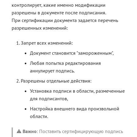
контейнерами
контейнерами
Работа с расширениями .e
Работа с расширениями .e
Работа с расширениями .e
контролирует, какие именно модификации
.p7s, .p7m
.p7s, .p7m
.p7s, .p7m
Действия с ключевыми
разрешены в документе после подписания.
контейнерами
При сертификации документа задается перечень
разрешенных изменений:
Запрет всех изменений:
Документ становится "замороженным",
Любая попытка редактирования
аннулирует подпись.
Разрешены отдельные действия:
Установка подписи в области, размеченные
для подписантов,
Настройка внешнего вида произвольной
области.
⚠️
Важно
: Поставить сертифицирующую подпись