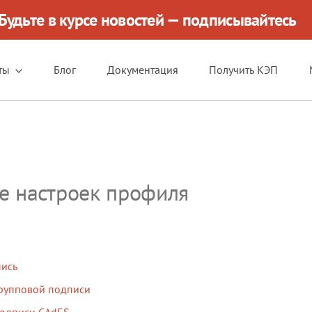
Будьте в курсе новостей — подписывайтесь
ты
Блог
Документация
Получить КЭП
е настроек профиля
пись
рупповой подписи
подписи CAdES