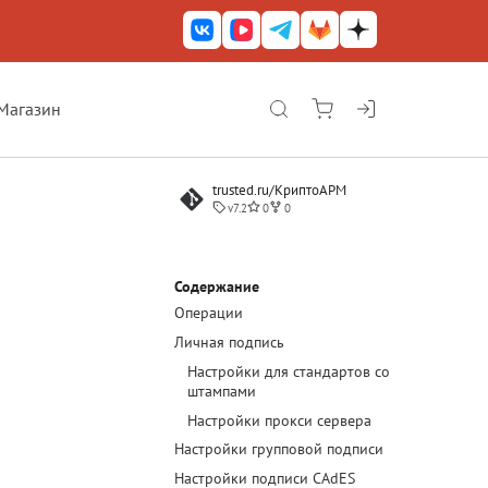
Магазин
КриптоАРМ ГОСТ
trusted.ru/КриптоАРМ
КриптоАРМ
v7.2
0
0
КриптоАРМ Server
Железный почтовый ящик
Содержание
Операции
КриптоАРМ Mobile
Личная подпись
КриптоАРМ ID
Настройки для стандартов со
штампами
КриптоАРМ Документы
Настройки прокси сервера
КриптоАРМ для 1С-Битрикс
Настройки групповой подписи
Настройки подписи CAdES
Решения