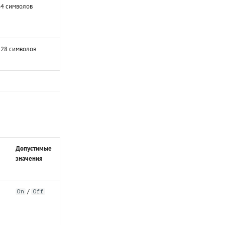
64 символов
128 символов
Допустимые
значения
/
On
Off