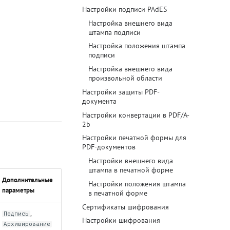
Настройки подписи PAdES
Блог
Настройка внешнего вида
штампа подписи
Документация
Настройка положения штампа
подписи
Получить КЭП
Настройка внешнего вида
Магазин
произвольной области
Настройки защиты PDF-
Полная версия сайта
документа
Настройки конвертации в PDF/A-
2b
Настройки печатной формы для
PDF-документов
Настройки внешнего вида
штампа в печатной форме
Дополнительные
Настройки положения штампа
параметры
в печатной форме
Сертификаты шифрования
,
Подпись
Настройки шифрования
Архивирование