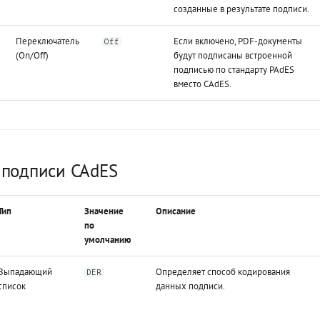
созданные в результате подписи.
Переключатель
Если включено, PDF-документы
Off
(On/Off)
будут подписаны встроенной
подписью по стандарту PAdES
вместо CAdES.
 подписи CAdES
Тип
Значение
Описание
по
умолчанию
Выпадающий
Определяет способ кодирования
DER
список
данных подписи.