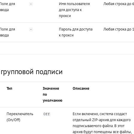
Поле для
Имя пользователя
Любая строка до 
-
ввода
для доступа к
прокси
Поле для
Пароль для доступа
Любая строка до 
-
ввода
к прокси
 групповой подписи
Тип
Значение
Описание
по
умолчанию
Переключатель
Если включено, система создаст
Off
(On/Off)
отдельный ZIP-архив для каждого
подписываемого файла. В этот
архив будут помещены все файлы,