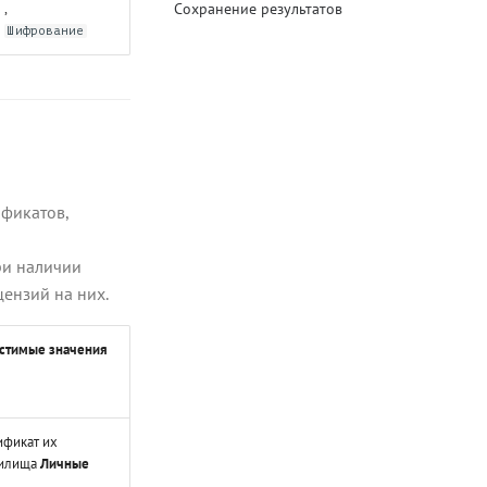
,
Сохранение результатов
Шифрование
фикатов,
ри наличии
цензий на них.
стимые значения
ификат их
илища
Личные