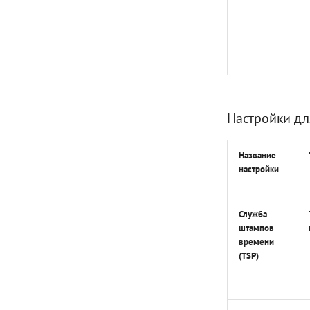
Интерфейс
IRequisitesSettings
Интерфейс
IPdfCertRequisite
Интерфейс IPdfMarkedArea
Настройки дл
Название
настройки
Служба
штампов
времени
(TSP)