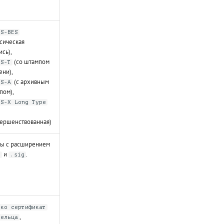
ES-BES
ссическая
сь),
(со штампом
ES-T
ени),
(с архивным
ES-A
пом),
ES-X Long Type
вершенствованная)
ы с расширением
и
.
l
.sig
ько сертификат
,
дельца