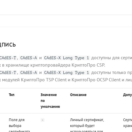
дпись
,
и
доступны для серти
CAdES-T
CAdES-A
CAdES-X Long Type 1
х в хранилище криптопровайдера КриптоПро CSP.
,
и
доступны только п
CAdES-T
CAdES-A
CAdES-X Long Type 1
 модулей КриптоПро TSP Client и КриптоПро OCSP Client и ли
Тип
Значение
Описание
Допу
по
умолчанию
Поле для
Личный сертификат,
Серт
-
выбора
который будет
хран
сертификата
использоваться для