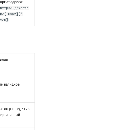
ормат адреса:
<https>://<серв
ер>[:порт][/
путь]
ения
или валидное
: 80 (HTTP), 3128
ьтернативный