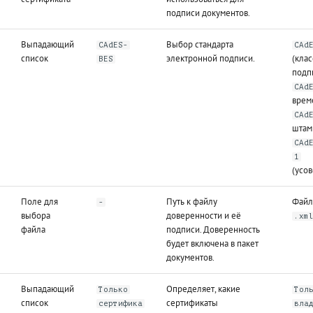
подписи документов.
Выпадающий
Выбор стандарта
CAdES-
CAd
список
электронной подписи.
(кла
BES
подпи
CAd
врем
CAd
штам
CAd
1
(усо
Поле для
Путь к файлу
Файл
-
выбора
доверенности и её
.xm
файла
подписи. Доверенность
будет включена в пакет
документов.
Выпадающий
Определяет, какие
Только
Тол
список
сертификаты
сертифика
вла