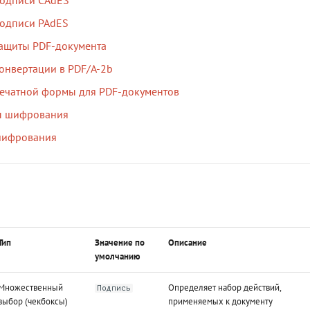
подписи PAdES
ащиты PDF-документа
онвертации в PDF/A-2b
ечатной формы для PDF-документов
ы шифрования
шифрования
Тип
Значение по
Описание
умолчанию
Множественный
Определяет набор действий,
Подпись
выбор (чекбоксы)
применяемых к документу