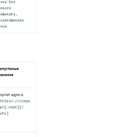
очка без
невого
,
тификата
 сертификаты
очки
опустимые
начения
ормат адреса:
<https>://<серв
ер>[:порт][/
путь]