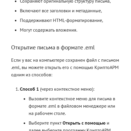
Сохраняют оригинальную структуру письма,
контейнерами
контейнерами
Работа с расширениями .e
Работа с расширениями .e
Работа с расширениями .e
.p7s, .p7m
.p7s, .p7m
.p7s, .p7m
Действия с ключевыми
Включают все заголовки и метаданные,
контейнерами
Поддерживают HTML-форматирование,
Могут содержать вложения.
Открытие письма в формате .eml
Если у вас на компьютере сохранен файл с письмом
.eml, вы можете открыть его с помощью КриптоАРМ
одним из способов:
Способ 1
(через контекстное меню):
Вызовите контекстное меню для письма в
формате .eml в файловом менеджере или
на рабочем столе.
Выберите пункт
Открыть с помощью
и
далее выберите программу КриптоАРМ.