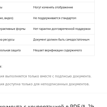
ты
Могут изменять отображение
ио, видео)
Не поддерживается стандартом
терактивные формы
Нет гарантии долговременной поддержки
на ресурсы
Документ должен быть самодостаточным
рольная защита
Мешает верификации содержимого
е
:
ия выполняется только вместе с подписью документа.
ия доступна только для неподписанных документов.
кумента с конвертацией в PDF/A-2b