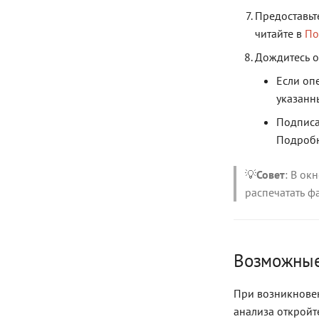
Предоставьт
читайте в
По
Дождитесь о
Если оп
указанн
Подписа
Подробн
💡
Совет
: В ок
распечатать фа
Возможны
При возникновен
анализа откройт