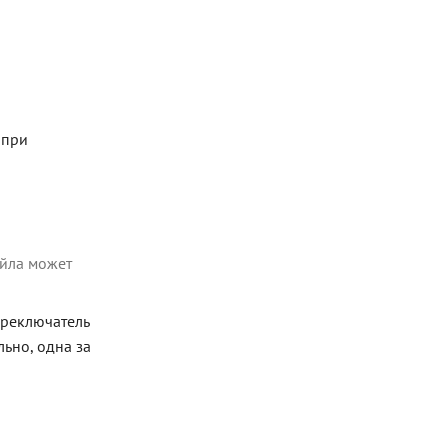
 при
айла может
ереключатель
ьно, одна за