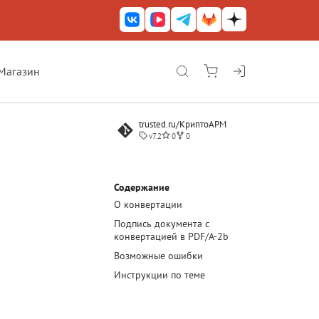
Магазин
КриптоАРМ ГОСТ
trusted.ru/КриптоАРМ
КриптоАРМ
v7.2
0
0
КриптоАРМ Server
Железный почтовый ящик
Содержание
О конвертации
КриптоАРМ Mobile
Подпись документа с
КриптоАРМ ID
конвертацией в PDF/A-2b
Возможные ошибки
КриптоАРМ Документы
Инструкции по теме
КриптоАРМ для 1С-Битрикс
Решения