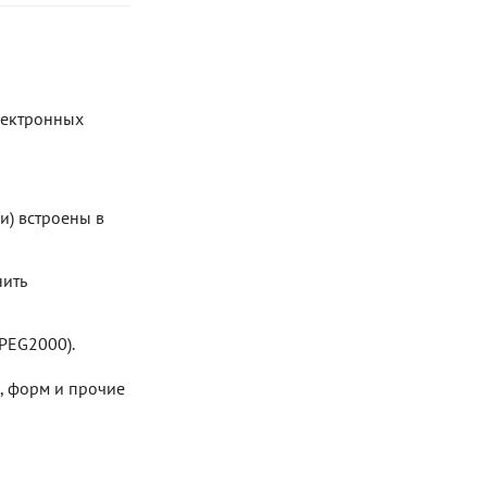
Блог
Документация
лектронных
Получить КЭП
Магазин
Полная версия сайта
и) встроены в
нить
PEG2000).
, форм и прочие