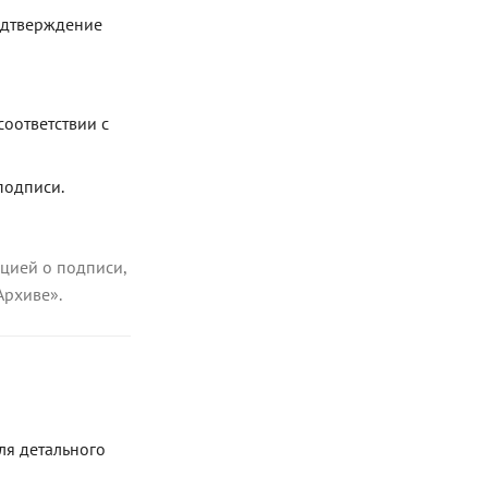
одтверждение
оответствии с
подписи.
ацией о подписи,
Архиве».
ля детального