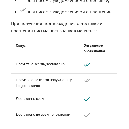
для писем с уведомлениями о доставке,
контейнерами
контейнерами
Работа с расширениями .e
Работа с расширениями .e
Работа с расширениями .e
.p7s, .p7m
.p7s, .p7m
.p7s, .p7m
Действия с ключевыми
для писем с уведомлениями о прочтении.
контейнерами
При получении подтверждения о доставке и
прочтении письма цвет значков меняется:
Статус
Визуальное
обозначение
Прочитано всеми/Доставлено
Прочитано не всеми получателям/
Не доставлено
Доставлено всем
Доставлено не всем получателям