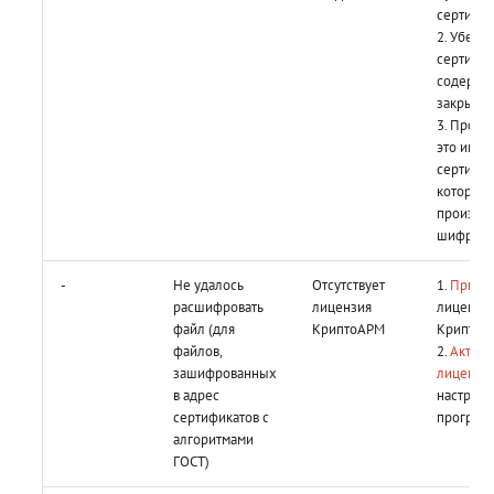
сертифи
2. Убедит
сертифи
содержи
закрыты
3. Провер
это имен
сертифик
которым
произво
шифрова
-
Не удалось
Отсутствует
1.
Приоб
расшифровать
лицензия
лицензи
файл (для
КриптоАРМ
КриптоА
файлов,
2.
Активи
зашифрованных
лицензи
в адрес
настройк
сертификатов с
програм
алгоритмами
ГОСТ)