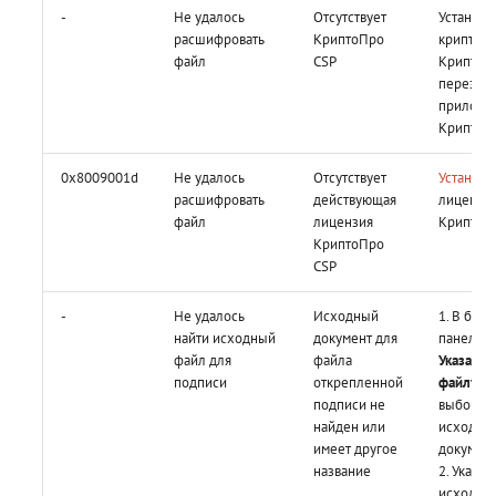
-
Не удалось
Отсутствует
Установи
расшифровать
КриптоПро
криптоп
файл
CSP
КриптоП
перезапу
приложе
КриптоА
0x8009001d
Не удалось
Отсутствует
Установи
расшифровать
действующая
лицензи
файл
лицензия
КриптоП
КриптоПро
СSP
-
Не удалось
Исходный
1. В бок
найти исходный
документ для
панели 
файл для
файла
Указать п
подписи
открепленной
файлу
дл
подписи не
выбора
найден или
исходно
имеет другое
докумен
название
2. Укажит
исходно