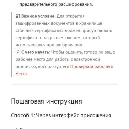
контейнерами
контейнерами
Работа с расширениями .e
Работа с расширениями .e
Работа с расширениями .e
предварительного расшифрования.
.p7s, .p7m
.p7s, .p7m
.p7s, .p7m
Действия с ключевыми
контейнерами
🔐
Важное условие
: Для открытия
зашифрованных документов в хранилище
«Личные сертификаты» должен присутствовать
сертификат с закрытым ключом, который
использовался при шифровании.
💡
С чего начать
: Чтобы оценить, готово ли ваше
рабочее место для работы с электронной
подписью, воспользуйтесь
Проверкой рабочего
места
.
Пошаговая инструкция
Способ 1: Через интерфейс приложения