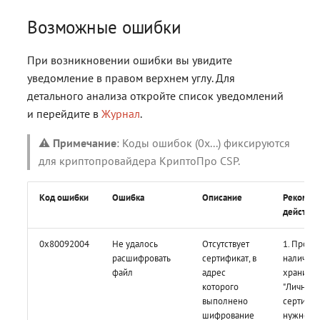
Возможные ошибки
При возникновении ошибки вы увидите
уведомление в правом верхнем углу. Для
детального анализа откройте список уведомлений
и перейдите в
Журнал
.
⚠️
Примечание
: Коды ошибок (0x...) фиксируются
для криптопровайдера КриптоПро CSP.
Код ошибки
Ошибка
Описание
Рекомен
действи
0x80092004
Не удалось
Отсутствует
1. Прове
расшифровать
сертификат, в
наличие 
файл
адрес
хранили
которого
"Личные
выполнено
сертифи
шифрование
нужного