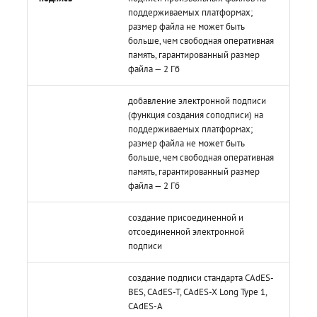
контейнерами
контейнерами
Работа с расширениями .e
Работа с расширениями .e
Работа с расширениями .e
поддерживаемых платформах;
.p7s, .p7m
.p7s, .p7m
.p7s, .p7m
Действия с ключевыми
размер файла не может быть
контейнерами
больше, чем свободная оперативная
память, гарантированный размер
файла — 2 Гб
добавление электронной подписи
(функция создания соподписи) на
поддерживаемых платформах;
размер файла не может быть
больше, чем свободная оперативная
память, гарантированный размер
файла — 2 Гб
создание присоединенной и
отсоединенной электронной
подписи
создание подписи стандарта CAdES-
BES, CAdES-T, CAdES-X Long Type 1,
CAdES-A