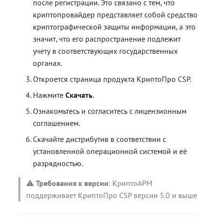
контейнерами
контейнерами
Работа с расширениями .e
Работа с расширениями .e
Работа с расширениями .e
после регистрации. Это связано с тем, что
.p7s, .p7m
.p7s, .p7m
.p7s, .p7m
Действия с ключевыми
криптопровайдер представляет собой средство
контейнерами
криптографической защиты информации, а это
значит, что его распространение подлежит
учету в соответствующих государственных
органах.
Откроется страница продукта КриптоПро CSP.
Нажмите
Скачать
.
Ознакомьтесь и согласитесь с лицензионным
соглашением.
Скачайте дистрибутив в соответствии с
установленной операционной системой и её
разрядностью.
⚠️
Требования к версии
: КриптоАРМ
поддерживает КриптоПро CSP версии 5.0 и выше