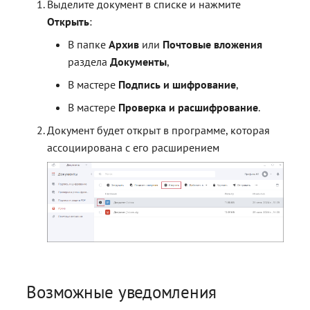
контейнерами
контейнерами
Работа с расширениями .e
Работа с расширениями .e
Работа с расширениями .e
Работа с расширениями .e
Выделите документ в списке и нажмите
Действия с ключевыми
.p7s, .p7m
.p7s, .p7m
.p7s, .p7m
.p7s, .p7m
Интерфейс IVerifySignResu
Открыть
:
контейнерами
В папке
Архив
или
Почтовые вложения
Интерфейс ISignerStatus
раздела
Документы
,
В мастере
Подпись и шифрование
,
Интерфейс
ILocalResultParams
В мастере
Проверка и расшифрование
.
Документ будет открыт в программе, которая
Интерфейс
ассоциирована с его расширением
ISignStampAppearance
Интерфейс IMockupSettin
Интерфейс
IRequisitesSettings
Интерфейс IPdfCertRequisi
Возможные уведомления
Интерфейс IPdfMarkedAre