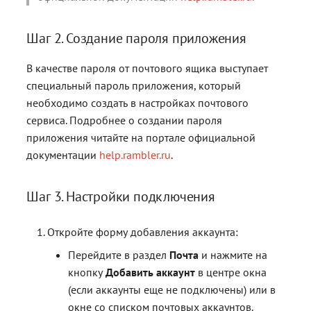
контейнерами
контейнерами
Работа с расширениями .e
Работа с расширениями .e
Работа с расширениями .e
.p7s, .p7m
.p7s, .p7m
.p7s, .p7m
Действия с ключевыми
Шаг 2. Создание пароля приложения
контейнерами
В качестве пароля от почтового ящика выступает
специальный пароль приложения, который
необходимо создать в настройках почтового
сервиса. Подробнее о создании пароля
приложения читайте на портале официальной
документации
help.rambler.ru
.
Шаг 3. Настройки подключения
Откройте форму добавления аккаунта:
Перейдите в раздел
Почта
и нажмите на
кнопку
Добавить аккаунт
в центре окна
(если аккаунты еще не подключены) или в
окне со списком почтовых аккаунтов.