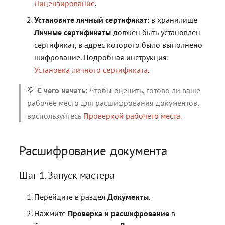
контейнерами
контейнерами
Работа с расширениями .e
Работа с расширениями .e
Работа с расширениями .e
Лицензирование
.
.p7s, .p7m
.p7s, .p7m
.p7s, .p7m
Действия с ключевыми
Установите личный сертификат
: в хранилище
контейнерами
Личные сертификаты
должен быть установлен
сертификат, в адрес которого было выполнено
шифрование. Подробная инструкция:
Установка личного сертификата
.
💡
С чего начать
: Чтобы оценить, готово ли ваше
рабочее место для расшифрования документов,
воспользуйтесь
Проверкой рабочего места
.
Расшифрование документа
Шаг 1. Запуск мастера
Перейдите в раздел
Документы
.
Нажмите
Проверка и расшифрование
в