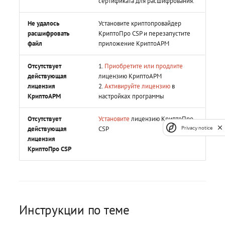
сертификата для расшифрования.
Не удалось
Установите криптопровайдер
расшифровать
КриптоПро CSP и перезапустите
файл
приложение КриптоАРМ
Отсутствует
1.
Приобретите или продлите
действующая
лицензию КриптоАРМ
лицензия
2.
Активируйте лицензию
в
КриптоАРМ
настройках программы
Отсутствует
Установите
лицензию КриптоПро
действующая
CSP
Privacy notice
лицензия
КриптоПро СSP
Инструкции по теме