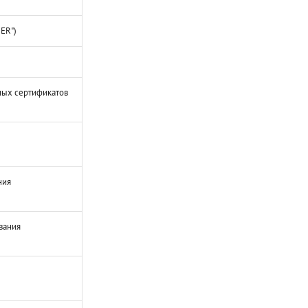
ER")
ных сертификатов
ния
вания