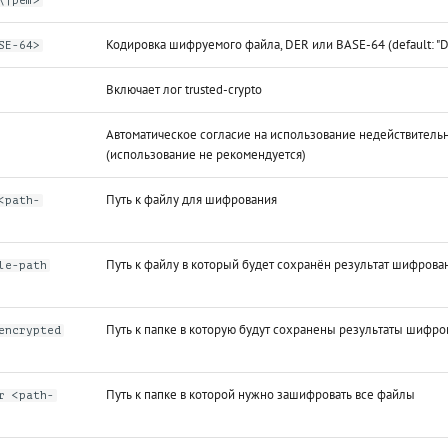
\|pem>
Кодировка шифруемого файла, DER или BASE-64 (default: "D
SE-64>
Включает лог trusted-crypto
Автоматическое согласие на использование недействитель
(использование не рекомендуется)
Путь к файлу для шифрования
<path-
Путь к файлу в который будет сохранён результат шифрова
le-path
Путь к папке в которую будут сохранены результаты шифро
encrypted
Путь к папке в которой нужно зашифровать все файлы
r <path-