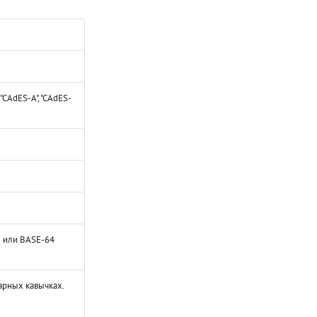
"CAdES-A", "CAdES-
R или BASE-64
арных кавычках.