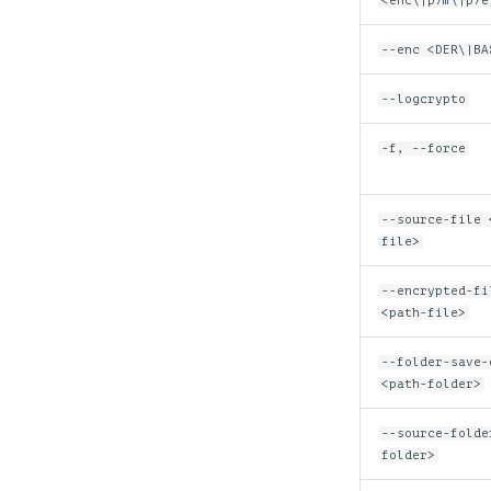
<enc\|p7m\|p7e
--enc <DER\|BA
--logcrypto
-f, --force
--source-file 
file>
--encrypted-fi
<path-file>
--folder-save-
<path-folder>
--source-folde
folder>