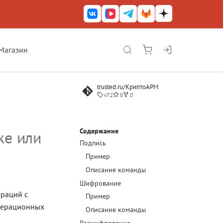
Магазин
КриптоАРМ ГОСТ
trusted.ru/КриптоАРМ
КриптоАРМ
v7.2
0
0
КриптоАРМ Server
Железный почтовый ящик
Содержание
ке или
Подпись
КриптоАРМ Mobile
Пример
КриптоАРМ ID
Описание команды
Шифрование
КриптоАРМ Документы
раций с
Пример
КриптоАРМ для 1С-Битрикс
операционных
Описание команды
Решения
Расшифрование