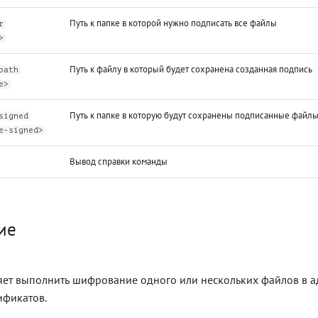
Путь к папке в которой нужно подписать все файлы
r
>
Путь к файлу в который будет сохранена созданная подпись
path
e>
Путь к папке в которую будут сохранены подписанные файл
signed
e-signed>
Вывод справки команды
ие
ет выполнить шифрование одного или нескольких файлов в а
ификатов.