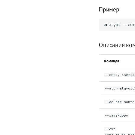
Пример
Описание ко
Команда
--cert, <seria
--alg <alg-oid
--delete-sourc
--save-copy
--ext