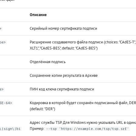
Описание
Серийный номер сертификата подписи
>
Расширение создаваемого файла подписи (choices: "CAdES-T", 
pe>
XLT1", "CAdES-BES", default: "CAdES-BES")
Отделённая подпись
Сохранение копии результата в Архиве
ПИН код ключа сертификата подписи
e>
Кодировка в которой будет сохранён подписанный файл, DE
SE-64>
(default: "DER")
Адрес службы TSP. Для Windows нужно указывать URL в один
Пример:
\|sign\|bi
--tsp 'https://example.com/tsp/tsp.srf'