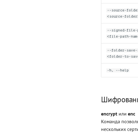
--source-folde
<source-folder
--signed-file-
<file-path-nam
--folder-save-
<folder-to-sav
-h, --help
Шифрован
encrypt
или
enc
Команда позволя
нескольких серт