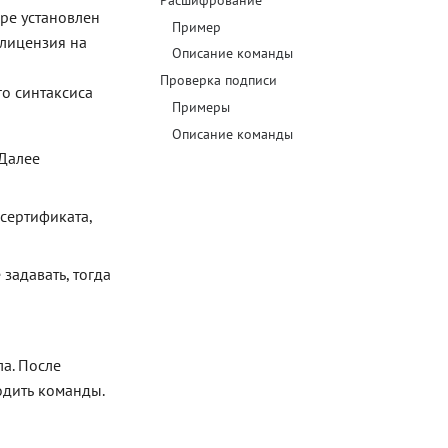
ре установлен
Пример
Блог
лицензия на
Описание команды
Документация
Проверка подписи
о синтаксиса
Примеры
Получить КЭП
Описание команды
Магазин
 Далее
Полная версия сайта
сертификата,
задавать, тогда
а. После
одить команды.