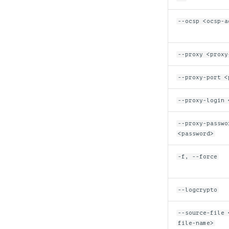
Интерфейс
IMockupSettings
--ocsp <ocsp-a
Интерфейс
IRequisitesSettings
--proxy <proxy
Интерфейс
IPdfCertRequisite
--proxy-port <
Интерфейс IPdfMarkedArea
--proxy-login 
--proxy-passwo
<password>
-f, --force
--logcrypto
--source-file 
file-name>