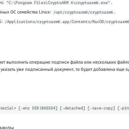
ws:
.
"C:\Program Files\CryptoARM 6\cryptoarm6.exe"
бных ОС семейства Linux:
.
/opt/cryptoarm6/cryptoarm6
S:
/Applications/cryptoarm6.app/Contents/MacOS/cryptoarm
ет выполнить операцию подписи файла или нескольких файлов
указать уже подписанный документ, то будет добавлена еще о
манды