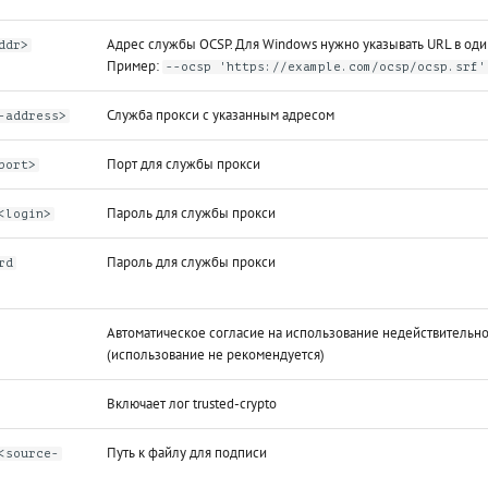
Адрес службы OCSP. Для Windows нужно указывать URL в оди
ddr>
Пример:
--ocsp 'https://example.com/ocsp/ocsp.srf'
Служба прокси с указанным адресом
-address>
Порт для службы прокси
port>
Пароль для службы прокси
<login>
Пароль для службы прокси
rd
Автоматическое согласие на использование недействительно
(использование не рекомендуется)
Включает лог trusted-crypto
Путь к файлу для подписи
<source-