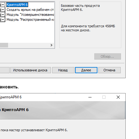
тановить
.