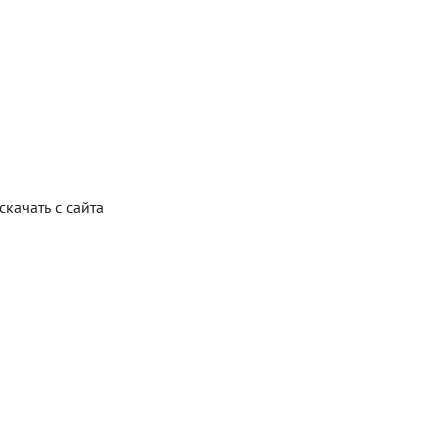
Блог
Документация
Получить КЭП
Магазин
Полная версия сайта
качать с сайта