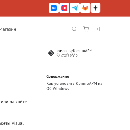
Магазин
КриптоАРМ ГОСТ
trusted.ru/КриптоАРМ
КриптоАРМ
v7.2
0
0
КриптоАРМ Server
Железный почтовый ящик
Содержание
Как установить КриптоАРМ на
КриптоАРМ Mobile
ОС Windows
КриптоАРМ ID
или на сайте
КриптоАРМ Документы
КриптоАРМ для 1С-Битрикс
кеты Visual
Решения