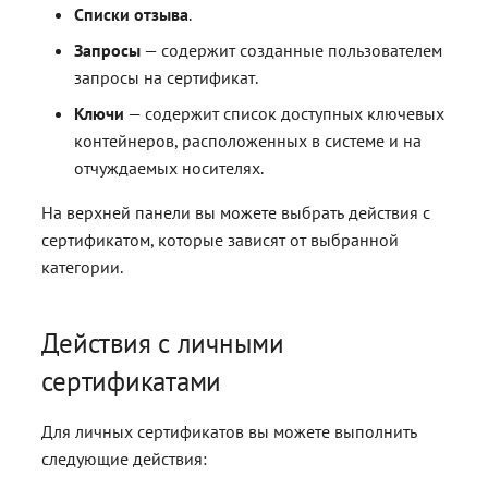
контейнерами
контейнерами
Работа с расширениями .e
Работа с расширениями .e
Работа с расширениями .e
Работа с расширениями .e
Списки отзыва
.
.p7s, .p7m
.p7s, .p7m
.p7s, .p7m
.p7s, .p7m
Интерфейс IVerifySignResu
Запросы
— содержит созданные пользователем
запросы на сертификат.
Интерфейс ISignerStatus
Ключи
— содержит список доступных ключевых
Интерфейс
контейнеров, расположенных в системе и на
ILocalResultParams
отчуждаемых носителях.
На верхней панели вы можете выбрать действия с
Интерфейс
сертификатом, которые зависят от выбранной
ISignStampAppearance
категории.
Интерфейс IMockupSettin
Действия с личными
Интерфейс
сертификатами
IRequisitesSettings
Интерфейс IPdfCertRequisi
Для личных сертификатов вы можете выполнить
следующие действия:
Интерфейс IPdfMarkedAre