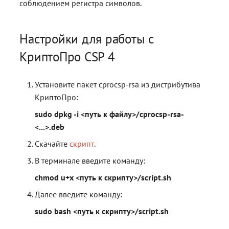
соблюдением регистра символов.
Настройки для работы с
КриптоПро CSP 4
Установите пакет cprocsp-rsa из дистрибутива
КриптоПро:
sudo dpkg -i <путь к файлу>/cprocsp-rsa-
<...>.deb
Скачайте
скрипт
.
В терминале введите команду:
chmod u+x <путь к скрипту>/script.sh
Далее введите команду:
sudo bash <путь к скрипту>/script.sh