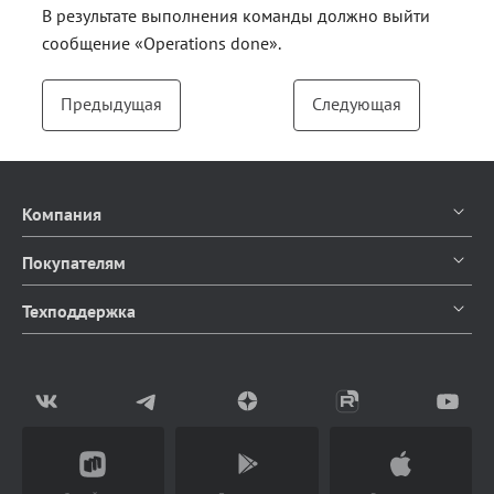
В результате выполнения команды должно выйти
сообщение «Operations done».
Предыдущая
Следующая
Компания
О компании
Покупателям
Контакты
Каталог продуктов
Техподдержка
Блог
Доставка и оплата
Документация
Мы в СМИ
Возврат товаров
Написать в чат
Партнерство
Заказать звонок
(Работает с 9 до 18 ч)