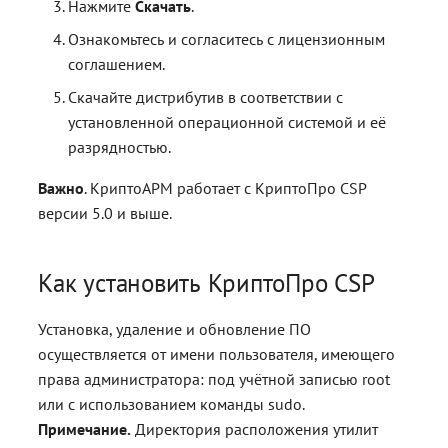
контейнерами
контейнерами
Работа с расширениями .e
Работа с расширениями .e
Работа с расширениями .e
Работа с расширениями .e
Нажмите
Скачать
.
Действия с ключевыми
.p7s, .p7m
.p7s, .p7m
.p7s, .p7m
.p7s, .p7m
Интерфейс IVerifySignResu
Ознакомьтесь и согласитесь с лицензионным
контейнерами
соглашением.
Интерфейс ISignerStatus
Скачайте дистрибутив в соответствии с
установленной операционной системой и её
Интерфейс
разрядностью.
ILocalResultParams
Важно
. КриптоАРМ работает с КриптоПро CSP
Интерфейс
версии 5.0 и выше.
ISignStampAppearance
Интерфейс IMockupSettin
Как установить КриптоПро CSP
Интерфейс
Установка, удаление и обновление ПО
IRequisitesSettings
осуществляется от имени пользователя, имеющего
права администратора: под учётной записью root
Интерфейс IPdfCertRequisi
или с использованием команды sudo.
Примечание.
Директория расположения утилит
Интерфейс IPdfMarkedAre