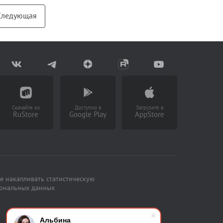
Следующая
Блог
Документация
Получить КЭП
Магазин
Полная версия сайта
Скачайте из
Доступно в
Загрузите в
RuStore
Google Play
AppStore
е накапливать статистическую
сональных данных
Альбина