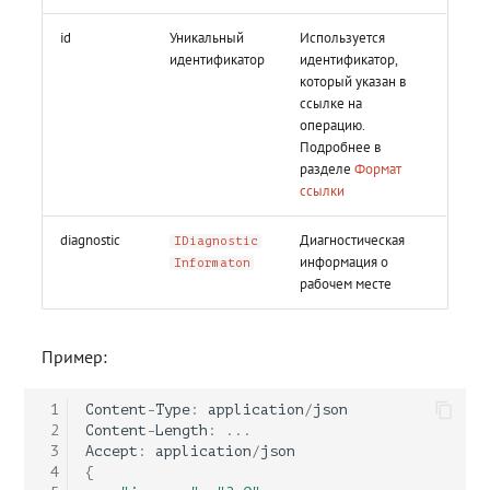
контейнерами
контейнерами
Работа с расширениями .e
Работа с расширениями .e
Работа с расширениями .e
Работа с расширениями .e
Действия с ключевыми
.p7s, .p7m
.p7s, .p7m
.p7s, .p7m
.p7s, .p7m
Интерфейс IVerifySignResult
id
Уникальный
Используется
контейнерами
идентификатор
идентификатор,
который указан в
Интерфейс ISignerStatus
ссылке на
операцию.
Интерфейс
Подробнее в
ILocalResultParams
разделе
Формат
ссылки
Интерфейс
diagnostic
Диагностическая
IDiagnostic
ISignStampAppearance
информация о
Informaton
рабочем месте
Интерфейс IMockupSettings
Интерфейс
Пример:
IRequisitesSettings
 1
Content
-
Type
:
application
/
json
Интерфейс IPdfCertRequisite
 2
Content
-
Length
:
...
 3
Accept
:
application
/
json
 4
{
Интерфейс IPdfMarkedArea