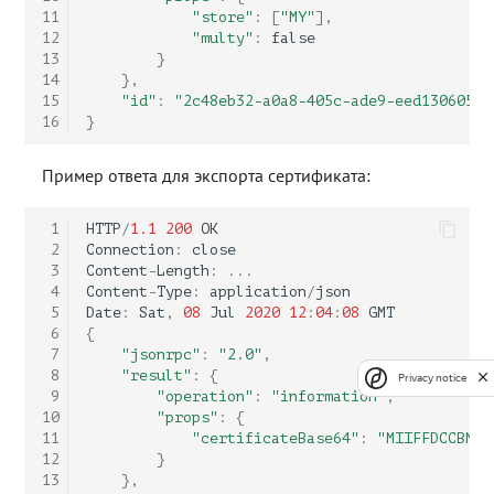
11
"store"
:
[
"MY"
],
12
"multy"
:
false
13
}
14
},
15
"id"
:
"2c48eb32-a0a8-405c-ade9-eed130605cb
16
}
Пример ответа для экспорта сертификата:
 1
HTTP
/
1.1
200
OK
 2
Connection
:
close
 3
Content
-
Length
:
...
 4
Content
-
Type
:
application
/
json
 5
Date
:
Sat
,
08
Jul
2020
12
:
04
:
08
GMT
 6
{
 7
"jsonrpc"
:
"2.0"
,
 8
"result"
:
{
Privacy notice
 9
"operation"
:
"information"
,
10
"props"
:
{
11
"certificateBase64"
:
"MIIFFDCCBMGg
12
}
13
},