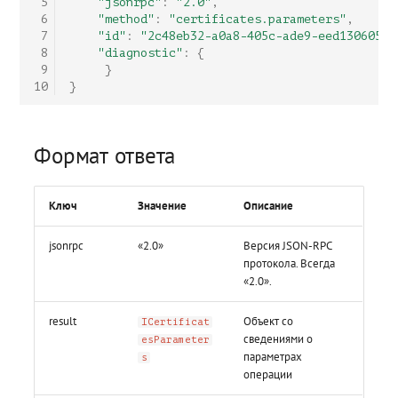
 5
"jsonrpc"
:
"2.0"
,
 6
"method"
:
"certificates.parameters"
,
 7
"id"
:
"2c48eb32-a0a8-405c-ade9-eed130605cb
 8
"diagnostic"
:
{
 9
}
10
}
Формат ответа
Ключ
Значение
Описание
jsonrpc
«2.0»
Версия JSON-RPC
протокола. Всегда
«2.0».
result
Объект со
ICertificat
сведениями о
esParameter
параметрах
s
операции