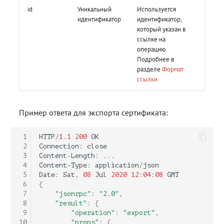
id
Уникальный
Используется
идентификатор
идентификатор,
который указан в
ссылке на
операцию.
Подробнее в
разделе
Формат
ссылки
Пример ответа для экспорта сертификата:
 1
HTTP
/
1.1
200
OK
 2
Connection
:
close
 3
Content
-
Length
:
...
 4
Content
-
Type
:
application
/
json
 5
Date
:
Sat
,
08
Jul
2020
12
:
04
:
08
GMT
 6
{
 7
"jsonrpc"
:
"2.0"
,
 8
"result"
:
{
 9
"operation"
:
"export"
,
10
"props"
:
{