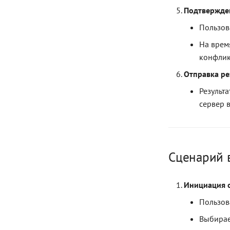
Подтвержде
Пользов
На врем
конфлик
Отправка ре
Результ
сервер 
Сценарий 
Инициация 
Пользов
Выбирае