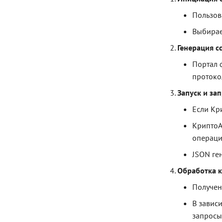
IPdfCertRequisite
Интерфейс IPdfMarkedArea
Пользов
Выбирае
Генерация с
Портал 
проток
Запуск и за
Если Кр
КриптоА
операци
JSON ге
Обработка 
Получен
В завис
запросы