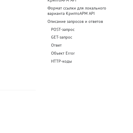
КриптоАРМ API
Формат ссылки для локального
Блог
варианта КриптоАРМ API
Описание запросов и ответов
Документация
POST-запрос
Получить КЭП
GET-запрос
Магазин
Ответ
Объект Error
Полная версия сайта
HTTP-коды