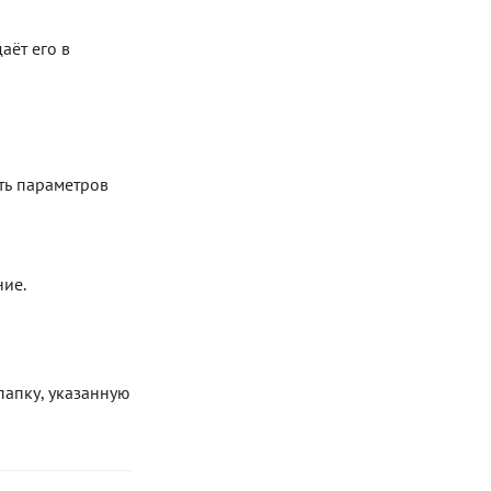
аёт его в
ть параметров
ние.
папку, указанную