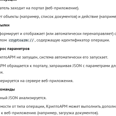
атель заходит на портал (веб-приложение).
т объекты (например, список документов) и действие (например
сылки
формирует и отображает (или автоматически перенаправляет) с
олом
, содержащую идентификатор операции.
cryptoarm://
прос параметров
иптоАРМ не запущен, система автоматически его запускает.
РМ обращается к порталу, запрашивая JSON с параметрами д
и.
нерируется на сервере веб-приложения.
команды
ный JSON анализируется.
имости от типа операции, КриптоАРМ может выполнить допол
 к веб-приложению (например, загрузка документов).