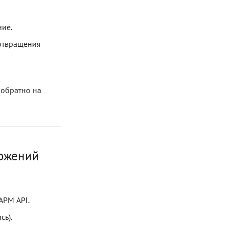
ние.
отвращения
 обратно на
ложений
АРМ API.
сь).