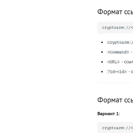
Формат сс
cryptoarm://<
cryptoarm:
-
<command>
- ссы
<URL>
- 
?id=<id>
Формат сс
Вариант 1
: