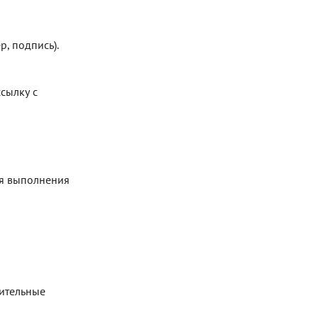
, подпись).
сылку с
ля выполнения
нительные