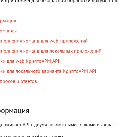
 и КриптоАРМ для безопасной обработки документов.
рмация
команды
ыполнения команд для web-приложений
ыполнения команд для локальных приложений
ки для web КриптоАРМ API
ки для локального варианта КриптоАРМ API
просов и ответов
формация
ерживает API с двумя возможными точками вызова:
риложение на рабочем месте,