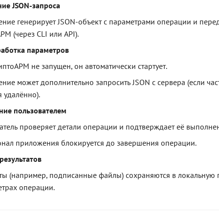
ие JSON-запроса
ние генерирует JSON-объект с параметрами операции и перед
М (через CLI или API).
работка параметров
иптоАРМ не запущен, он автоматически стартует.
ние может дополнительно запросить JSON с сервера (если час
 удалённо).
ние пользователем
атель проверяет детали операции и подтверждает её выполне
нал приложения блокируется до завершения операции.
результатов
аты (например, подписанные файлы) сохраняются в локальную 
етрах операции.