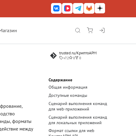
Магазин
КриптоАРМ ГОСТ
trusted.ru/КриптоАРМ
КриптоАРМ
v7.2
0
0
КриптоАРМ Server
Железный почтовый ящик
Содержание
М
Общая информация
КриптоАРМ Mobile
Доступные команды
КриптоАРМ ID
Сценарий выполнения команд
ифрование,
для web-приложений
КриптоАРМ Документы
водство
Сценарий выполнения команд
манды, форматы
для локальных приложений
КриптоАРМ для 1С-Битрикс
одействие между
Формат ссылки для web
Решения