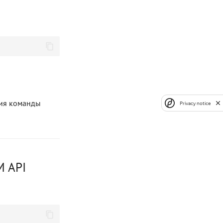
ния команды
Privacy notice
М API