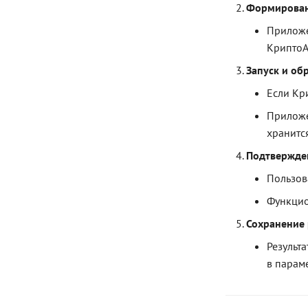
Формирован
Приложе
КриптоАР
Запуск и об
Если Кр
Приложе
хранится
Подтвержде
Пользов
Функцио
Сохранение 
Результ
в парам