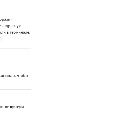
бразит
ез адресную
или в терминале.
.
/
 команды, чтобы
вание, проверка