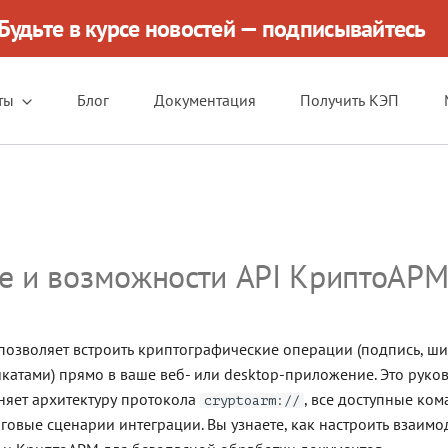
Будьте в курсе новостей — подписывайтесь
ты
Блог
Документация
Получить КЭП
е и возможности API КриптоАР
позволяет встроить криптографические операции (подпись, ш
икатами) прямо в ваше веб- или desktop-приложение. Это руко
яет архитектуру протокола
, все доступные ко
cryptoarm://
говые сценарии интеграции. Вы узнаете, как настроить взаим