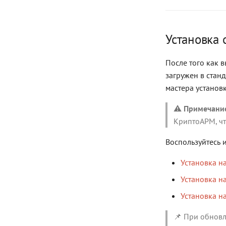
Установка
После того как 
загружен в стан
мастера установк
⚠️
Примечани
КриптоАРМ, чт
Воспользуйтесь 
Установка н
Установка на
Установка н
📌 При обновл