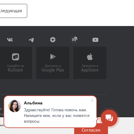
Следующая
Скачайте из
Доступно в
Загрузите в
RuStore
Google Play
AppStore
Альбина
е накапливать статистическую
Здравствуйте! Готова помочь вам.
сональных данных
Напишите мне, если у вас появятся
вопросы.
ими файлами.
Согласен