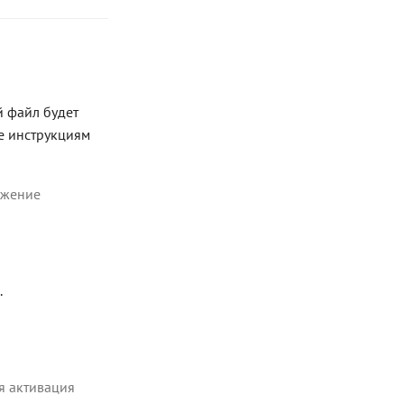
й файл будет
те инструкциям
ожение
.
я активация