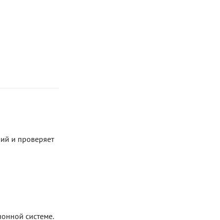
Блог
Документация
Получить КЭП
Магазин
Полная версия сайта
ий и проверяет
онной системе.