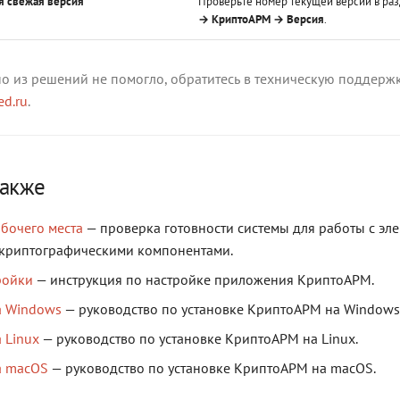
я свежая версия
Проверьте номер текущей версии в ра
→ КриптоАРМ → Версия
.
но из решений не помогло, обратитесь в техническую поддержк
ed.ru
.
также
бочего места
— проверка готовности системы для работы с эл
криптографическими компонентами.
ройки
— инструкция по настройке приложения КриптоАРМ.
а Windows
— руководство по установке КриптоАРМ на Windows
 Linux
— руководство по установке КриптоАРМ на Linux.
а macOS
— руководство по установке КриптоАРМ на macOS.