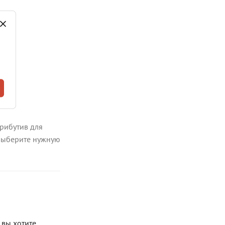
трибутив для
 выберите нужную
 вы хотите