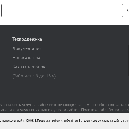
Техподдержка
Документация
Написать в чат
Заказать звонок
(Работает с 9 до 18 ч)
редоставлять услуги, наиболее отвечающие вашим потребностям, а такж
анализа и улучшения наших услуг и сайтов.
Политика обработки пер
использует файлы COOKIE. Продолжая работу с веб-сайтом, Вы даете свое согласие на работу с эт
© 1999-2026 ООО «Цифровые технологии». Все права защищены.