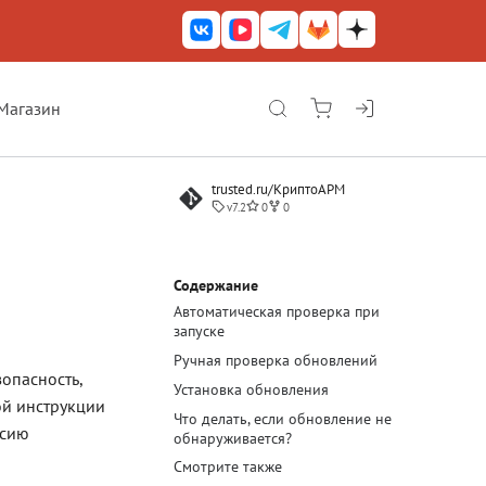
Магазин
КриптоАРМ ГОСТ
trusted.ru/КриптоАРМ
КриптоАРМ
v7.2
0
0
КриптоАРМ Server
Железный почтовый ящик
Содержание
Автоматическая проверка при
КриптоАРМ Mobile
запуске
КриптоАРМ ID
Ручная проверка обновлений
опасность,
Установка обновления
КриптоАРМ Документы
ой инструкции
Что делать, если обновление не
рсию
обнаруживается?
КриптоАРМ для 1С-Битрикс
Смотрите также
Решения