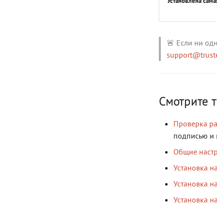
Установлена сама
🚨 Если ни од
support@trust
Смотрите 
Проверка ра
подписью и 
Общие наст
Установка н
Установка на
Установка н