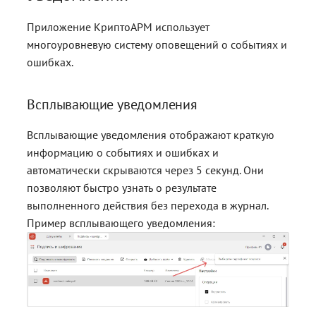
контейнерами
контейнерами
Работа с расширениями .eml,
Работа с расширениями .e
Работа с расширениями .e
.p7s, .p7m
.p7s, .p7m
.p7s, .p7m
Действия с ключевыми
Приложение КриптоАРМ использует
контейнерами
многоуровневую систему оповещений о событиях и
ошибках.
Всплывающие уведомления
Всплывающие уведомления отображают краткую
информацию о событиях и ошибках и
автоматически скрываются через 5 секунд. Они
позволяют быстро узнать о результате
выполненного действия без перехода в журнал.
Пример всплывающего уведомления: