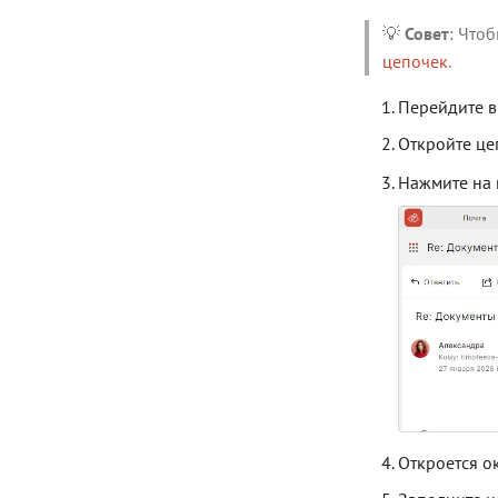
💡
Совет
: Что
цепочек
.
Перейдите в
Откройте це
Нажмите на
Откроется о