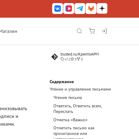
Магазин
КриптоАРМ ГОСТ
trusted.ru/КриптоАРМ
КриптоАРМ
v7.2
0
0
КриптоАРМ Server
Железный почтовый ящик
Содержание
Чтение и управление письмами
КриптоАРМ Mobile
Чтение письма
КриптоАРМ ID
Ответить, Ответить всем,
ганизовывать
Переслать
КриптоАРМ Документы
одписи и
Отметка «Важно»
виками.
КриптоАРМ для 1С-Битрикс
Отметить письмо как
прочитанное или
Решения