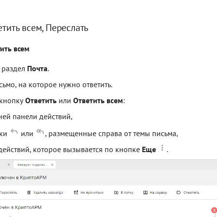
етить всем, Переслать
тить всем
 раздел
Почта
.
ьмо, на которое нужно ответить.
 кнопку
Ответить
или
Ответить всем
:
ней панели действий,
пки
или
, размещенные справа от темы письма,
действий, которое вызывается по кнопке
Еще
.