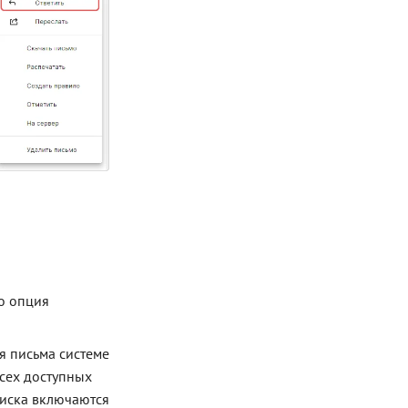
о опция
я письма системе
всех доступных
оиска включаются