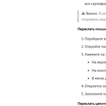
все сертифи
⚠️
Важно
: Есл
отправить заш
Переслать письм
Перейдите в
Откройте пи
Нажмите на
На верх
На кноп
В меню 
Откроется о
Заполните н
Переслать цепоч