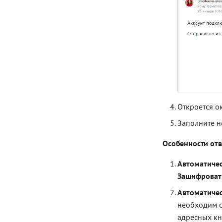
Откроется о
Заполните н
Особенности от
Автоматиче
Зашифроват
Автоматичес
необходим с
адресных кн