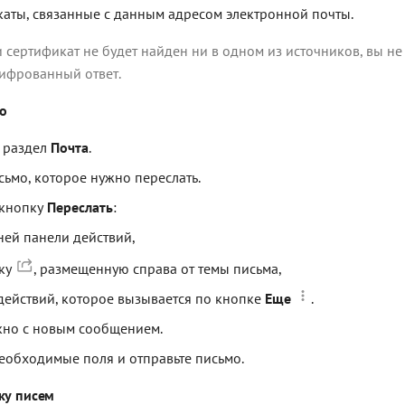
каты, связанные с данным адресом электронной почты.
и сертификат не будет найден ни в одном из источников, вы н
ифрованный ответ.
о
 раздел
Почта
.
сьмо, которое нужно переслать.
 кнопку
Переслать
:
ней панели действий,
ку
, размещенную справа от темы письма,
действий, которое вызывается по кнопке
Еще
.
кно с новым сообщением.
еобходимые поля и отправьте письмо.
ку писем