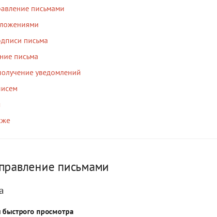
равление письмами
вложениями
одписи письма
ние письма
получение уведомлений
писем
м
кже
управление письмами
а
и быстрого просмотра