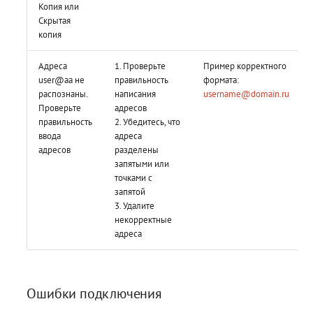
Копия или
Скрытая
копия
Адреса
1. Проверьте
Пример корректного
user@aa не
правильность
формата:
распознаны.
написания
username@domain.ru
Проверьте
адресов
правильность
2. Убедитесь, что
ввода
адреса
адресов
разделены
запятыми или
точками с
запятой
3. Удалите
некорректные
адреса
Ошибки подключения