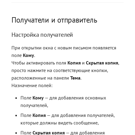
Подтверждение отправки
Получатели и отправитель
писем с подписью и
шифрованием
Настройка получателей
Возможные ошибки
При открытии окна с новым письмом появляется
поле
Кому
.
Ошибки адресатов
Чтобы активировать поля
Копия
и
Скрытая копия
,
просто нажмите на соответствующие кнопки,
Ошибки подключения
расположенные на панели
Тема
.
Назначение полей:
Ошибки уведомлений
Поле
Кому
— для добавления основных
Ошибки сертификатов
получателей,
Поле
Копия
— для добавления получателей,
Лицензии и
которые должны видеть сообщение,
криптопровайдеры
Поле
Скрытая копия
— для добавления