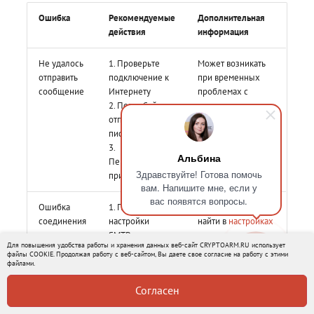
Ошибка
Рекомендуемые
Дополнительная
действия
информация
Не удалось
1. Проверьте
Может возникать
отправить
подключение к
при временных
сообщение
Интернету
проблемах с
2. Попробуйте
соединением
отправить
письмо позже
3.
Альбина
Перезагрузите
Здравствуйте! Готова помочь
приложение
вам. Напишите мне, если у
вас появятся вопросы.
Ошибка
1. Проверьте
Настройки можно
соединения
настройки
найти в
настройках
SMTP-сервера
подключения
Для повышения удобства работы и хранения данных веб-сайт CRYPTOARM.RU использует
исходящей
почтового аккаунта
файлы COOKIE. Продолжая работу с веб-сайтом, Вы даете свое согласие на работу с этими
почты
файлами.
2. Убедитесь в
Согласен
правильности
порта и типа