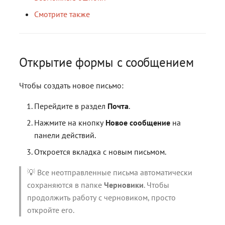
контейнерами
контейнерами
Работа с расширениями .e
Работа с расширениями .e
Смотрите также
.p7s, .p7m
.p7s, .p7m
Действия с ключевыми
Добавление вложений
контейнерами
Добавление вложений с
компьютера
Открытие формы с сообщением
Добавление вложений из
Чтобы создать новое письмо:
«Архива»
Перейдите в раздел
Почта
.
Удаление вложений
Нажмите на кнопку
Новое сообщение
на
панели действий.
Просмотр вложения
Откроется вкладка с новым письмом.
Уведомления о доставке и
💡 Все неотправленные письма автоматически
прочтении
сохраняются в папке
Черновики
. Чтобы
продолжить работу с черновиком, просто
Подпись и шифрование
откройте его.
Отправка письма