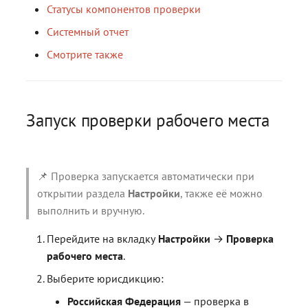
контейнерами
контейнерами
Работа с расширениями .eml,
Работа с расширениями .e
Работа с расширениями .e
Статусы компонентов проверки
.p7s, .p7m
.p7s, .p7m
.p7s, .p7m
Действия с ключевыми
Системный отчет
контейнерами
Смотрите также
Запуск проверки рабочего места
📌 Проверка запускается автоматически при
открытии раздела
Настройки
, также её можно
выполнить и вручную.
Перейдите на вкладку
Настройки
→
Проверка
рабочего места
.
Выберите юрисдикцию:
Российская Федерация
— проверка в