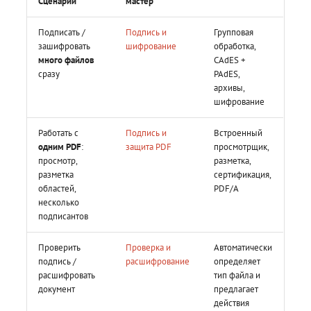
Сценарий
мастер
Подписать /
Подпись и
Групповая
зашифровать
шифрование
обработка,
много файлов
CAdES +
сразу
PAdES,
архивы,
шифрование
Работать с
Подпись и
Встроенный
одним PDF
:
защита PDF
просмотрщик,
просмотр,
разметка,
разметка
сертификация,
областей,
PDF/A
несколько
подписантов
Проверить
Проверка и
Автоматически
подпись /
расшифрование
определяет
расшифровать
тип файла и
документ
предлагает
действия