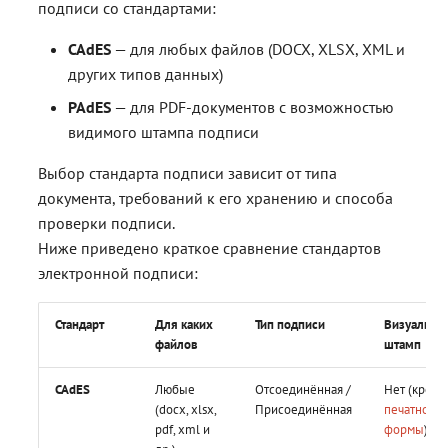
подписи со стандартами:
CAdES
— для любых файлов (DOCX, XLSX, XML и
других типов данных)
PAdES
— для PDF-документов с возможностью
видимого штампа подписи
Выбор стандарта подписи зависит от типа
документа, требований к его хранению и способа
проверки подписи.
Ниже приведено краткое сравнение стандартов
электронной подписи:
Стандарт
Для каких
Тип подписи
Визуальны
файлов
штамп
CAdES
Любые
Отсоединённая /
Нет (кроме
(docx, xlsx,
Присоединённая
печатной
pdf, xml и
формы
)