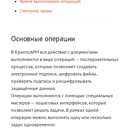
контейнерами
контейнерами
Время выполнения операций
Работа с расширениями .eml,
Работа с расширениями .e
Работа с расширениями .e
.p7s, .p7m
.p7s, .p7m
.p7s, .p7m
Действия с ключевыми
Смотрите также
контейнерами
Основные операции
В КриптоАРМ все действия с документами
выполняются в виде операций — последовательных
процессов, которые позволяют создавать
электронные подписи, шифровать файлы,
проверять подписи и расшифровывать
защищённые данные.
Операции выполняются с помощью специальных
мастеров — пошаговых интерфейсов, которые
позволяют решать задачи. В рамках одной
операции можно выполнять одну или несколько
задач одновременно: